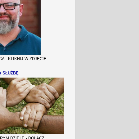
A - KLIKNIJ W ZDJĘCIE
Ą SŁUŻBĘ
YM DZIELE - DOŁĄCZ!