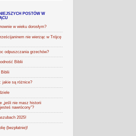
NIEJSZYCH POSTÓW W
IĄCU
onownie w wieku dorosłym?
ześcijaninem nie wierząc w Trójcę
oc odpuszczania grzechów?
odność Biblii
Biblii
t: jakie są różnice?
dziele
 „jeśli nie masz historii
 jesteś nawrócony”?
szubach 2025!
lię (bezpłatnie)!