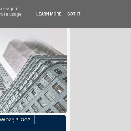
user-agent
erate usage
LEARN MORE
GOT IT
WADZĘ BLOG?