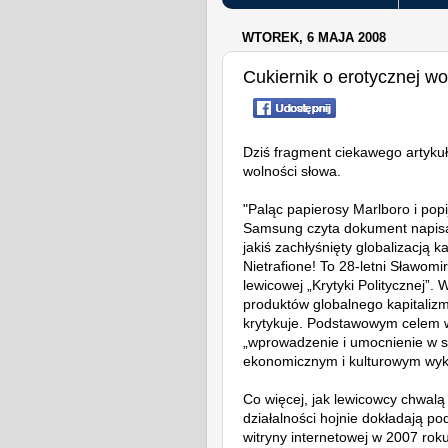
WTOREK, 6 MAJA 2008
Cukiernik o erotycznej wo
Dziś fragment ciekawego artykuł
wolności słowa.
"Paląc papierosy Marlboro i popi
Samsung czyta dokument napisan
jakiś zachłyśnięty globalizacją k
Nietrafione! To 28-letni Sławomi
lewicowej „Krytyki Politycznej”.
produktów globalnego kapitalizm
krytykuje. Podstawowym celem 
„wprowadzenie i umocnienie w sf
ekonomicznym i kulturowym wyk
Co więcej, jak lewicowcy chwalą 
działalności hojnie dokładają p
witryny internetowej w 2007 rok