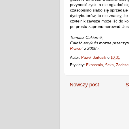
przynosić zysk, a nie oglądać si
czasopismo słabo się sprzedaje 
dystrybutorów, to nie znaczy, ż
czytelnik zawsze może iść do kon
po prostu zaprenumerować. Jest
Tomasz Cukiernik,
Całość artykułu można przeczyt
Prawo
" z 2008 r.
Autor:
Paweł Bartosik
o
10:31
Etykiety:
Ekonomia
,
Seks
,
Zaobse
Nowszy post
S