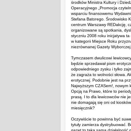
środków Ministra Kultury i Dz
Operacyjnego „Promocja czytelni
wsparciu finansowemu Wydawni
Stefana Batorego. Środowisko Kr
centrum Warszawy REDakcję, czy
organizowane są spotkania, dysk
styczniu 2008 roku inicjatywa t
w kategorii Miejsce Roku przyz
niezrównanej Gazety Wyborczej
Tymczasem dwulicowi lewicowcy 
będzie sprzedawał pism erotycz
odpowiedniego zysku i tylko zaj
że zagraża to wolności słowa. Al
erotycznej. Podobnie jest na pr
Najwyższym CZASem!, nowym kwa
Opcją na Prawo, które to period
prasą. I to dla lewicowców nie 
nie domagają się oni od kiosk
miesięcznik?
Oczywiście to powinna być suwe
tytuły zamierza dystrybuować. Bo
gazet to taka sama działalność 