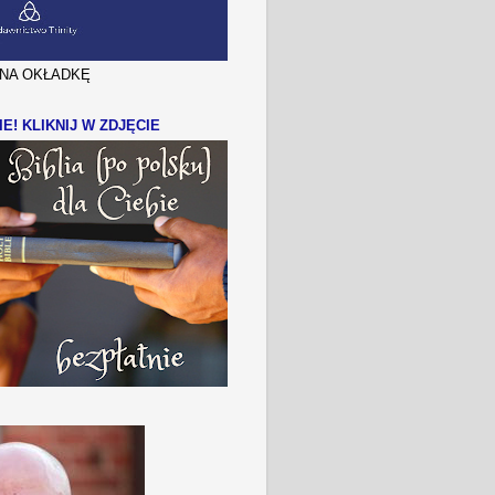
J NA OKŁADKĘ
IE! KLIKNIJ W ZDJĘCIE