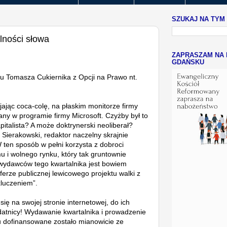
SZUKAJ NA TYM
lności słowa
ZAPRASZAM NA 
GDAŃSKU
u Tomasza Cukiernika z Opcji na Prawo nt.
jając coca-colę, na płaskim monitorze firmy
y w programie firmy Microsoft. Czyżby był to
apitalista? A może doktrynerski neoliberał?
r Sierakowski, redaktor naczelny skrajnie
 W ten sposób w pełni korzysta z dobroci
u i wolnego rynku, który tak gruntownie
wydawców tego kwartalnika jest bowiem
erze publicznej lewicowego projektu walki z
luczeniem”.
się na swojej stronie internetowej, do ich
odatnicy! Wydawanie kwartalnika i prowadzenie
u dofinansowane zostało mianowicie ze