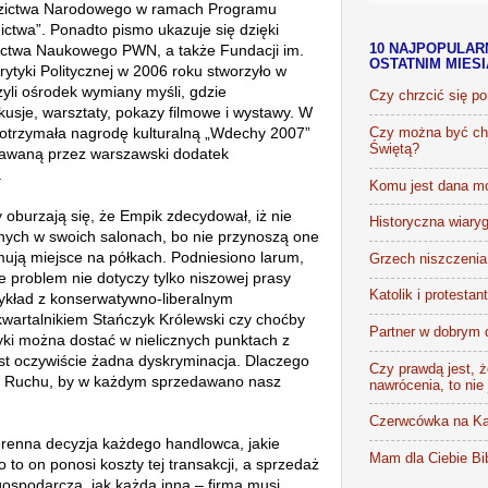
iedzictwa Narodowego w ramach Programu
ctwa”. Ponadto pismo ukazuje się dzięki
ctwa Naukowego PWN, a także Fundacji im.
10 NAJPOPULAR
OSTATNIM MIES
ytyki Politycznej w 2006 roku stworzyło w
li ośrodek wymiany myśli, gdzie
Czy chrzcić się p
usje, warsztaty, pokazy filmowe i wystawy. W
a otrzymała nagrodę kulturalną „Wdechy 2007”
Czy można być chr
Świętą?
nawaną przez warszawski dodatek
.
Komu jest dana m
oburzają się, że Empik zdecydował, iż nie
Historyczna wiaryg
nych w swoich salonach, bo nie przynoszą one
mują miejsce na półkach. Podniesiono larum,
Grzech niszczenia 
e problem nie dotyczy tylko niszowej prasy
Katolik i protestan
zykład z konserwatywno-liberalnym
rtalnikiem Stańczyk Królewski czy choćby
Partner w dobrym 
yki można dostać w nielicznych punktach z
jest oczywiście żadna dyskryminacja. Dlaczego
Czy prawdą jest, że
ów Ruchu, by w każdym sprzedawano nasz
nawrócenia, to nie
Czerwcówka na Ka
renna decyzja każdego handlowca, jakie
Mam dla Ciebie Bib
 to on ponosi koszty tej transakcji, a sprzedaż
gospodarcza, jak każda inna – firma musi