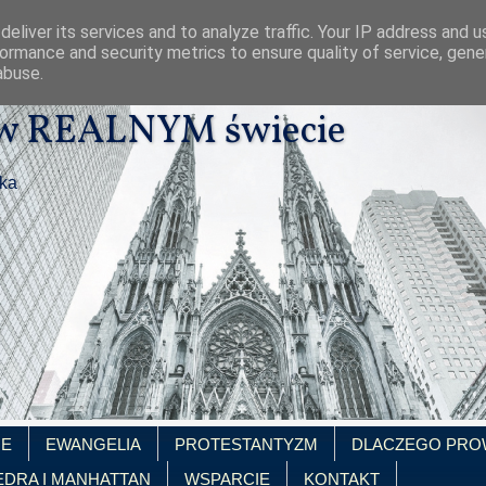
eliver its services and to analyze traffic. Your IP address and 
ormance and security metrics to ensure quality of service, gen
abuse.
 w REALNYM świecie
ika
IE
EWANGELIA
PROTESTANTYZM
DLACZEGO PRO
EDRA I MANHATTAN
WSPARCIE
KONTAKT