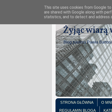
This site uses cookies from Google to d
are shared with Google along with perf
statistics, and to detect and address 
Żyjąc wiarą
Blog pastora Pawła Bartos
STRONA GŁÓWNA
O MN
REGULAMIN BLOGA
KAT