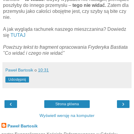
poszłyby do innego przemysłu –
tego nie widać.
Zatem dla
przemysłu jako całości obojętne jest, czy szyby są bite czy
nie.
A jak wygląda rachunek naszego mieszczanina? Dowiedz
się
TUTAJ
Powższy tekst to fragment opracowania Fryderyka Bastiata
"Co widać i czego nie widać"
Paweł Bartosik
o
10:31
Udostępnij
‹
›
Strona główna
Wyświetl wersję na komputer
Paweł Bartosik
pastor Ewangelicznego Kościoła Reformowanego w Gdańsku