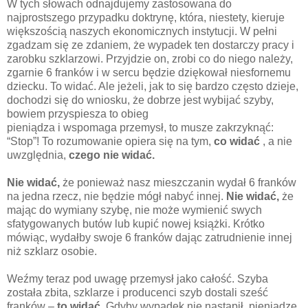
W tych słowach odnajdujemy zastosowana do
najprostszego przypadku doktrynę, która, niestety, kieruje
większością naszych ekonomicznych instytucji. W pełni
zgadzam się ze zdaniem, że wypadek ten dostarczy pracy i
zarobku szklarzowi. Przyjdzie on, zrobi co do niego należy,
zgarnie 6 franków i w sercu będzie dziękował niesfornemu
dziecku. To widać. Ale jeżeli, jak to się bardzo często dzieje,
dochodzi się do wniosku, że dobrze jest wybijać szyby,
bowiem przyspiesza to obieg
pieniądza i wspomaga przemysł, to musze zakrzyknąć:
“Stop”! To rozumowanie opiera się na tym,
co widać
, a nie
uwzględnia,
czego nie widać.
Nie widać,
że ponieważ nasz mieszczanin wydał 6 franków
na jedna rzecz, nie będzie mógł nabyć innej.
Nie widać,
że
mając do wymiany szybę, nie może wymienić swych
sfatygowanych butów lub kupić nowej książki. Krótko
mówiąc, wydałby swoje 6 franków dając zatrudnienie innej
niż szklarz osobie.
Weźmy teraz pod uwagę przemysł jako całość. Szyba
została zbita, szklarze i producenci szyb dostali sześć
franków –
to widać
. Gdyby wypadek nie nastąpił, pieniądze