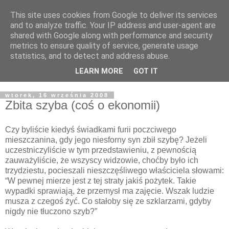
This site uses cookies from Google to deliver its services
Żyjąc wiarą w REALNYM
and to analyze traffic. Your IP address and user-agent are
shared with Google along with performance and security
świecie
metrics to ensure quality of service, generate usage
statistics, and to detect and address abuse.
Blog pastora Pawła Bartosika
LEARN MORE
GOT IT
wtorek, 16 września 2008
Zbita szyba (coś o ekonomii)
Czy byliście kiedyś świadkami furii poczciwego
mieszczanina, gdy jego niesforny syn zbił szybę? Jeżeli
uczestniczyliście w tym przedstawieniu, z pewnością
zauważyliście, że wszyscy widzowie, choćby było ich
trzydziestu, pocieszali nieszczęśliwego właściciela słowami:
“W pewnej mierze jest z tej straty jakiś pożytek. Takie
wypadki sprawiają, że przemysł ma zajęcie. Wszak ludzie
musza z czegoś żyć. Co stałoby się ze szklarzami, gdyby
nigdy nie tłuczono szyb?”