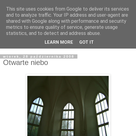
This site uses cookies from Google to deliver its services
Żyjąc wiarą w REALNYM
and to analyze traffic. Your IP address and user-agent are
shared with Google along with performance and security
świecie
metrics to ensure quality of service, generate usage
statistics, and to detect and address abuse.
Blog pastora Pawła Bartosika
LEARN MORE
GOT IT
wtorek, 28 października 2008
Otwarte niebo