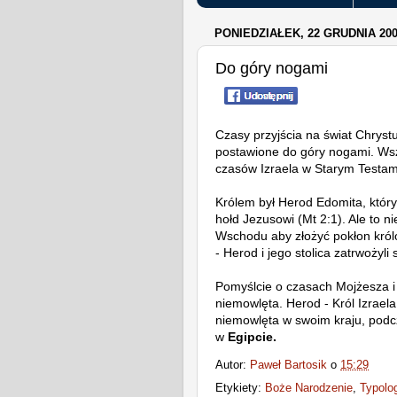
PONIEDZIAŁEK, 22 GRUDNIA 20
Do góry nogami
Czasy przyjścia na świat Chryst
postawione do góry nogami. Ws
czasów Izraela w Starym Testam
Królem był Herod Edomita, który
hołd Jezusowi (Mt 2:1). Ale to ni
Wschodu aby złożyć pokłon król
- Herod i jego stolica zatrwożyli s
Pomyślcie o czasach Mojżesza i
niemowlęta. Herod - Król Izrael
niemowlęta w swoim kraju, podcz
w
Egipcie.
Autor:
Paweł Bartosik
o
15:29
Etykiety:
Boże Narodzenie
,
Typolo