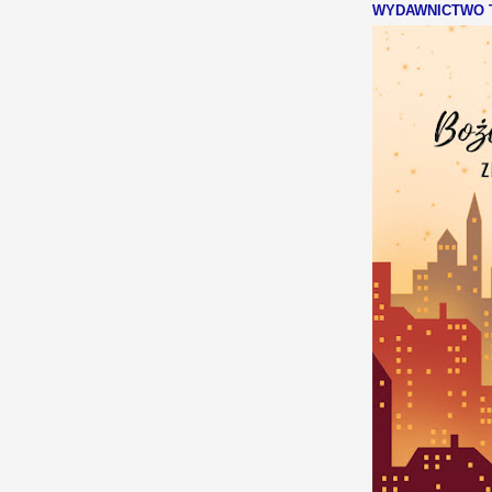
WYDAWNICTWO T