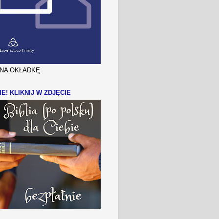
J NA OKŁADKĘ
IE! KLIKNIJ W ZDJĘCIE