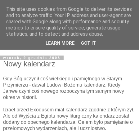
This site uses cookies from Google to deliver its services
Żyjąc wiarą w REALNYM
and to analyze traffic. Your IP address and user-agent are
shared with Google along with performance and security
świecie
metrics to ensure quality of service, generate usage
statistics, and to detect and address abuse.
Blog pastora Pawła Bartosika
LEARN MORE
GOT IT
wtorek, 9 grudnia 2008
Nowy kalendarz
Gdy Bóg uczynił coś wielkiego i pamiętnego w Starym
Przymierzu - dawał Ludowi Bożemu kalendarz. Kiedy
Jahwe czyni coś nowego rozpoczyna tym samym nowy
okres w historii.
Izrael przed Exodusem miał kalendarz zgodnie z którym żył.
Ale od Wyjścia z Egiptu nowy liturgiczny kalendarz został
dodany do obecnego kalendarza. Celem było pamiętanie o
przełomowych wydarzeniach, ale i uczniostwo.