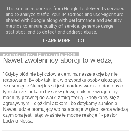
This site uses cookies from Google to deliver its services
Żyjąc wiarą w REALNYM
and to analyze traffic. Your IP address and user-agent are
shared with Google along with performance and security
świecie
metrics to ensure quality of service, generate usage
statistics, and to detect and address abuse.
Blog pastora Pawła Bartosika
LEARN MORE
GOT IT
poniedziałek, 12 stycznia 2009
Nawet zwolennicy aborcji to wiedzą
"Gdyby płód nie był człowiekiem, na nasze akcje by nie
reagowano. Byłoby tak, jak w przypadku osoby głoszącej,
że usunięcie ślepej kiszki jest morderstwem - robiono by o
tym skecze, pukano by się w głowę i nikt nie wciągał by
machiny prawnej do walki z taką teorią. Spotykamy się z
agresywnymi i ciężkimi atakami, bo dotykamy sumienia.
Nawet ludzie promujący wolną aborcję w głębi serca wiedzą
czym ona jest i stąd właśnie te mocne reakcje." - pastor
Ludwig Nessa