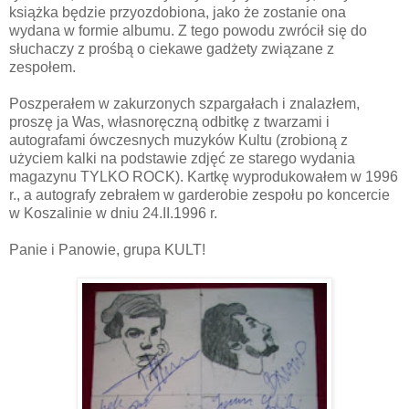
książka będzie przyozdobiona, jako że zostanie ona
wydana w formie albumu. Z tego powodu zwrócił się do
słuchaczy z prośbą o ciekawe gadżety związane z
zespołem.
Poszperałem w zakurzonych szpargałach i znalazłem,
proszę ja Was, własnoręczną odbitkę z twarzami i
autografami ówczesnych muzyków Kultu (zrobioną z
użyciem kalki na podstawie zdjęć ze starego wydania
magazynu TYLKO ROCK). Kartkę wyprodukowałem w 1996
r., a autografy zebrałem w garderobie zespołu po koncercie
w Koszalinie w dniu 24.II.1996 r.
Panie i Panowie, grupa KULT!