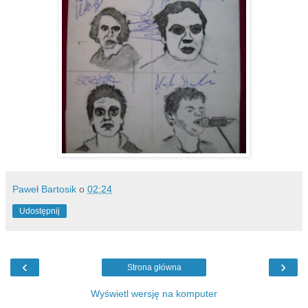
Paweł Bartosik
o
02:24
Udostępnij
‹
›
Strona główna
Wyświetl wersję na komputer