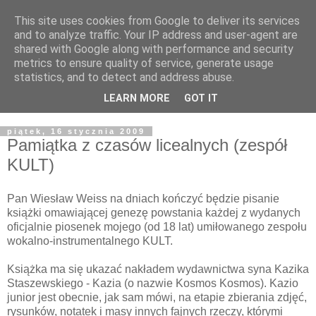
This site uses cookies from Google to deliver its services
Żyjąc wiarą w REALNYM
and to analyze traffic. Your IP address and user-agent are
shared with Google along with performance and security
świecie
metrics to ensure quality of service, generate usage
statistics, and to detect and address abuse.
Blog pastora Pawła Bartosika
LEARN MORE
GOT IT
piątek, 16 stycznia 2009
Pamiątka z czasów licealnych (zespół
KULT)
Pan Wiesław Weiss na dniach kończyć będzie pisanie
książki omawiającej genezę powstania każdej z wydanych
oficjalnie piosenek mojego (od 18 lat) umiłowanego zespołu
wokalno-instrumentalnego KULT.
Książka ma się ukazać nakładem wydawnictwa syna Kazika
Staszewskiego - Kazia (o nazwie Kosmos Kosmos). Kazio
junior jest obecnie, jak sam mówi, na etapie zbierania zdjęć,
rysunków, notatek i masy innych fajnych rzeczy, którymi