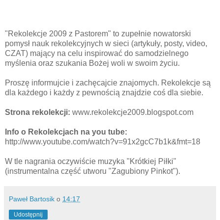
"Rekolekcje 2009 z Pastorem" to zupełnie nowatorski
pomysł nauk rekolekcyjnych w sieci (artykuły, posty, video,
CZAT) mający na celu inspirować do samodzielnego
myślenia oraz szukania Bożej woli w swoim życiu.
Proszę informujcie i zachęcajcie znajomych. Rekolekcje są
dla każdego i każdy z pewnością znajdzie coś dla siebie.
Strona rekolekcji:
www.rekolekcje2009.blogspot.com
Info o Rekolekcjach na you tube:
http://www.youtube.com/watch?v=91x2gcC7b1k&fmt=18
W tle nagrania oczywiście muzyka "Krótkiej Piłki"
(instrumentalna część utworu "Zagubiony Pinkot").
Paweł Bartosik
o
14:17
Udostępnij