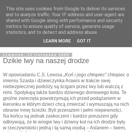
This site uses cookies from Google to deliver its services
Żyjąc wiarą w REALNYM
and to analyze traffic. Your IP address and user-agent are
shared with Google along with performance and security
świecie
metrics to ensure quality of service, generate usage
statistics, and to detect and address abuse.
Blog pastora Pawła Bartosika
LEARN MORE
GOT IT
czwartek, 12 listopada 2009
Dzikie lwy na naszej drodze
W opowiadaniu C.S. Lewisa
„Koń i jego chłopiec”
chłopiec o
imieniu Szasta i dziewczynka Arawis w trakcie swej
niebezpiecznej podróży są ścigani przez lwy lub walczą z
nimi. Spotykają także bardzo dziwnego domowego kota. Te
groźne zwierzęta powstrzymują ich przed podążaniem w
kierunku w którym dzieci chcą zmierzać i wymuszają na nich
obranie innej ścieżki. Byli przerażeni i pełni niepewności.
Na końcu są jednak zaskoczeni i bardzo poruszeni gdy
odkrywają, że te wrogie lwy i dziwny kot na ich drodze były
w rzeczywistości jedną i tą samą osobą – Aslanem – lwem,