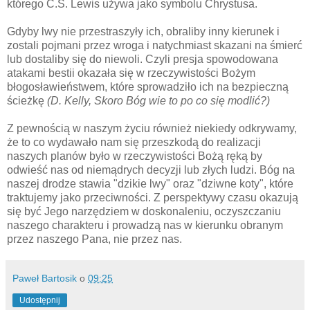
którego C.S. Lewis używa jako symbolu Chrystusa.
Gdyby lwy nie przestraszyły ich, obraliby inny kierunek i
zostali pojmani przez wroga i natychmiast skazani na śmierć
lub dostaliby się do niewoli. Czyli presja spowodowana
atakami bestii okazała się w rzeczywistości Bożym
błogosławieństwem, które sprowadziło ich na bezpieczną
ścieżkę
(D. Kelly, Skoro Bóg wie to po co się modlić?)
Z pewnością w naszym życiu również niekiedy odkrywamy,
że to co wydawało nam się przeszkodą do realizacji
naszych planów było w rzeczywistości Bożą ręką by
odwieść nas od niemądrych decyzji lub złych ludzi. Bóg na
naszej drodze stawia "dzikie lwy" oraz "dziwne koty", które
traktujemy jako przeciwności. Z perspektywy czasu okazują
się być Jego narzędziem w doskonaleniu, oczyszczaniu
naszego charakteru i prowadzą nas w kierunku obranym
przez naszego Pana, nie przez nas.
Paweł Bartosik
o
09:25
Udostępnij