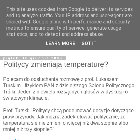
This site uses cookies from Google to deliver its services
Żyjąc wiarą w REALNYM
and to analyze traffic. Your IP address and user-agent are
shared with Google along with performance and security
świecie
metrics to ensure quality of service, generate usage
statistics, and to detect and address abuse.
Blog pastora Pawła Bartosika
LEARN MORE
GOT IT
piątek, 18 grudnia 2009
Politycy zmieniają temperaturę?
Polecam do odsłuchania rozmowę z prof. Łukaszem
Turskim - fizykiem PAN z dzisiejszego Salonu Politycznego
Trójki. Jeden z niewielu rozsądnych głosów w dyskusji o
światowym klimacie.
Prof. Turski: "Politycy chcą podejmować decyzje dotyczące
praw przyrody. Jak można zadekretować politycznie, że
temperatura się nie zmieni o więcej niż dwa stopnie albo
mniej niż trzy stopnie?"