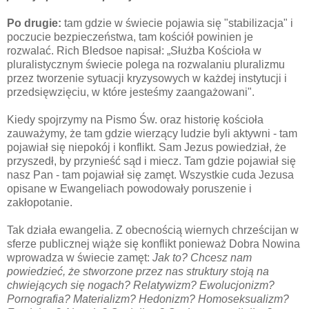
Po drugie:
tam gdzie w świecie pojawia się "stabilizacja" i
poczucie bezpieczeństwa, tam kościół powinien je
rozwalać. Rich Bledsoe napisał: „Służba Kościoła w
pluralistycznym świecie polega na rozwalaniu pluralizmu
przez tworzenie sytuacji kryzysowych w każdej instytucji i
przedsięwzięciu, w które jesteśmy zaangażowani".
Kiedy spojrzymy na Pismo Św. oraz historię kościoła
zauważymy, że tam gdzie wierzący ludzie byli aktywni - tam
pojawiał się niepokój i konflikt. Sam Jezus powiedział, że
przyszedł, by przynieść sąd i miecz. Tam gdzie pojawiał się
nasz Pan - tam pojawiał się zamęt. Wszystkie cuda Jezusa
opisane w Ewangeliach powodowały poruszenie i
zakłopotanie.
Tak działa ewangelia. Z obecnością wiernych chrześcijan w
sferze publicznej wiąże się konflikt ponieważ Dobra Nowina
wprowadza w świecie zamęt:
Jak to? Chcesz nam
powiedzieć, że stworzone przez nas struktury stoją na
chwiejących się nogach? Relatywizm? Ewolucjonizm?
Pornografia? Materializm? Hedonizm? Homoseksualizm?