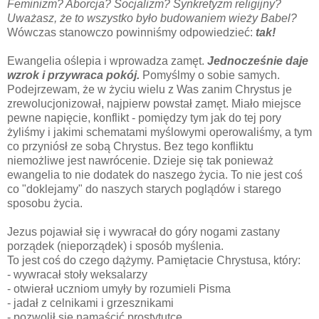
Feminizm? Aborcja? Socjalizm? Synkretyzm religijny?
Uważasz, że to wszystko było budowaniem wieży Babel?
Wówczas stanowczo powinniśmy odpowiedzieć:
tak!
Ewangelia oślepia i wprowadza zamęt.
Jednocześnie daje
wzrok i przywraca pokój.
Pomyślmy o sobie samych.
Podejrzewam, że w życiu wielu z Was zanim Chrystus je
zrewolucjonizował, najpierw powstał zamęt. Miało miejsce
pewne napięcie, konflikt - pomiędzy tym jak do tej pory
żyliśmy i jakimi schematami myślowymi operowaliśmy, a tym
co przyniósł ze sobą Chrystus. Bez tego konfliktu
niemożliwe jest nawrócenie. Dzieje się tak ponieważ
ewangelia to nie dodatek do naszego życia. To nie jest coś
co "doklejamy" do naszych starych poglądów i starego
sposobu życia.
Jezus pojawiał się i wywracał do góry nogami zastany
porządek (nieporządek) i sposób myślenia.
To jest coś do czego dążymy. Pamiętacie Chrystusa, który:
- wywracał stoły weksalarzy
- otwierał uczniom umyły by rozumieli Pisma
- jadał z celnikami i grzesznikami
- pozwolił się namaścić prostytutce