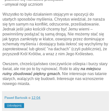
- umywał nogi uczniom
Wszystko to było działaniem stojącym w opozycji do
utartych sposobów myślenia. Chrystus wiedział, że naraża
się tym samym na konflikt, odrzucenie, prześladowanie.
Jednak jeśli jako kościół chcemy być Jemu wierni –
powinniśmy podążać tą samą drogą. Nie możemy stać się
jak tygrys zamknięty w klatce, oswojony przez dominujące
schematy myślenia i dostający bata ilekroć się wychylimy by
zaprotestować lub głosić "na dachach" (czyli publicznie), że
przyszedł Król Królów, a wraz z nim Jego Królestwo.
Owszem, chrześcijaństwo rzeczywiście oślepia i burzy stary
świat, ale nie po to by rujnować. Robi to aby
na miejscu
ruiny zbudować piękny gmach.
Nie interesuje nas łatanie
starych, walących się budowli. Interesuje nas wznoszenie
nowego miasta.
Paweł Bartosik
o
12:04
Udostępnij