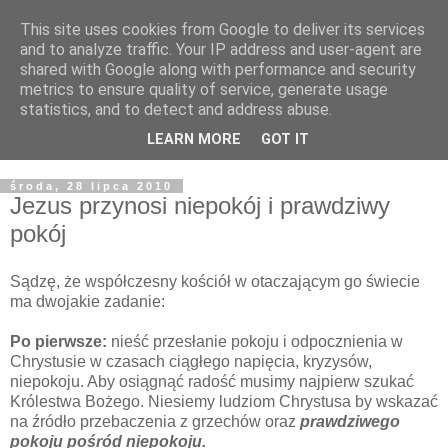
This site uses cookies from Google to deliver its services
Żyjąc wiarą w REALNYM
and to analyze traffic. Your IP address and user-agent are
shared with Google along with performance and security
świecie
metrics to ensure quality of service, generate usage
statistics, and to detect and address abuse.
Blog pastora Pawła Bartosika
LEARN MORE
GOT IT
środa, 28 lipca 2010
Jezus przynosi niepokój i prawdziwy
pokój
Sądzę, że współczesny kościół w otaczającym go świecie
ma dwojakie zadanie:
Po pierwsze:
nieść przesłanie pokoju i odpocznienia w
Chrystusie w czasach ciągłego napięcia, kryzysów,
niepokoju. Aby osiągnąć radość musimy najpierw szukać
Królestwa Bożego. Niesiemy ludziom Chrystusa by wskazać
na źródło przebaczenia z grzechów oraz
prawdziwego
pokoju pośród niepokoju.