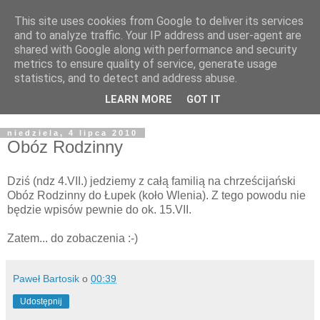
This site uses cookies from Google to deliver its services
Żyjąc wiarą w REALNYM
and to analyze traffic. Your IP address and user-agent are
shared with Google along with performance and security
świecie
metrics to ensure quality of service, generate usage
statistics, and to detect and address abuse.
Blog pastora Pawła Bartosika
LEARN MORE
GOT IT
niedziela, 4 lipca 2010
Obóz Rodzinny
Dziś (ndz 4.VII.) jedziemy z całą familią na chrześcijański
Obóz Rodzinny do Łupek (koło Wlenia). Z tego powodu nie
będzie wpisów pewnie do ok. 15.VII.
Zatem... do zobaczenia :-)
Paweł Bartosik
o
00:39
Udostępnij