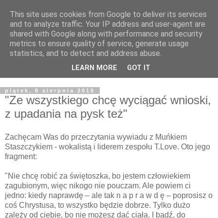
This site uses cookies from Google to deliver its services
Żyjąc wiarą w REALNYM
and to analyze traffic. Your IP address and user-agent are
shared with Google along with performance and security
świecie
metrics to ensure quality of service, generate usage
statistics, and to detect and address abuse.
Blog pastora Pawła Bartosika
LEARN MORE
GOT IT
piątek, 6 sierpnia 2010
"Ze wszystkiego chcę wyciągać wnioski,
z upadania na pysk też"
Zachęcam Was do przeczytania wywiadu z Muńkiem
Staszczykiem - wokalistą i liderem zespołu T.Love. Oto jego
fragment:
"Nie chcę robić za świętoszka, bo jestem człowiekiem
zagubionym, więc nikogo nie pouczam. Ale powiem ci
jedno: kiedy naprawdę – ale tak n a p r a w d ę – poprosisz o
coś Chrystusa, to wszystko będzie dobrze. Tylko dużo
zależy od ciebie, bo nie możesz dać ciała. I bądź, do