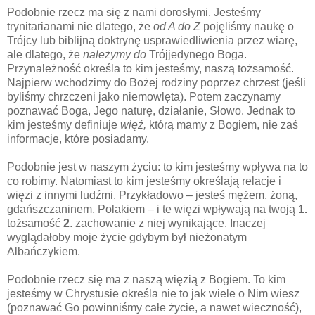
Podobnie rzecz ma się z nami dorosłymi. Jesteśmy
trynitarianami nie dlatego, że
od A do Z
pojęliśmy naukę o
Trójcy lub biblijną doktrynę usprawiedliwienia przez wiarę,
ale dlatego, że
należymy do
Trójjedynego Boga.
Przynależność określa to kim jesteśmy, naszą tożsamość.
Najpierw wchodzimy do Bożej rodziny poprzez chrzest (jeśli
byliśmy chrzczeni jako niemowlęta). Potem zaczynamy
poznawać Boga, Jego naturę, działanie, Słowo. Jednak to
kim jesteśmy definiuje
więź,
którą mamy z Bogiem, nie zaś
informacje, które posiadamy.
Podobnie jest w naszym życiu: to kim jesteśmy wpływa na to
co robimy. Natomiast to kim jesteśmy określają relacje i
więzi z innymi ludźmi. Przykładowo – jesteś mężem, żoną,
gdańszczaninem, Polakiem – i te więzi wpływają na twoją
1.
tożsamość
2
. zachowanie z niej wynikające. Inaczej
wyglądałoby moje życie gdybym był nieżonatym
Albańczykiem.
Podobnie rzecz się ma z naszą więzią z Bogiem. To kim
jesteśmy w Chrystusie określa nie to jak wiele o Nim wiesz
(poznawać Go powinniśmy całe życie, a nawet wieczność),