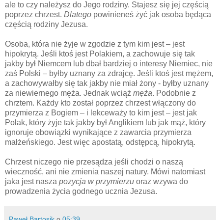
ale to czy należysz do Jego rodziny. Stajesz się jej częścią
poprzez chrzest.
Dlatego
powinieneś żyć jak osoba będąca
częścią rodziny Jezusa.
Osoba, która nie żyje w zgodzie z tym kim jest – jest
hipokrytą. Jeśli ktoś jest Polakiem, a zachowuje się tak
jakby był Niemcem lub dbał bardziej o interesy Niemiec, nie
zaś Polski – byłby uznany za zdrajcę. Jeśli ktoś jest mężem,
a zachowywałby się tak jakby nie miał żony - byłby uznany
za niewiernego męża. Jednak wciąż
męża
. Podobnie z
chrztem. Każdy kto został poprzez chrzest włączony do
przymierza z Bogiem – i lekceważy to kim jest – jest jak
Polak, który żyje tak jakby był Anglikiem lub jak mąż, który
ignoruje obowiązki wynikające z zawarcia przymierza
małżeńskiego. Jest więc apostatą, odstępcą, hipokrytą.
Chrzest niczego nie przesądza jeśli chodzi o naszą
wieczność, ani nie zmienia naszej natury. Mówi natomiast
jaka jest nasza
pozycja w przymierzu
oraz wzywa do
prowadzenia życia godnego ucznia Jezusa.
Paweł Bartosik
o
05:39