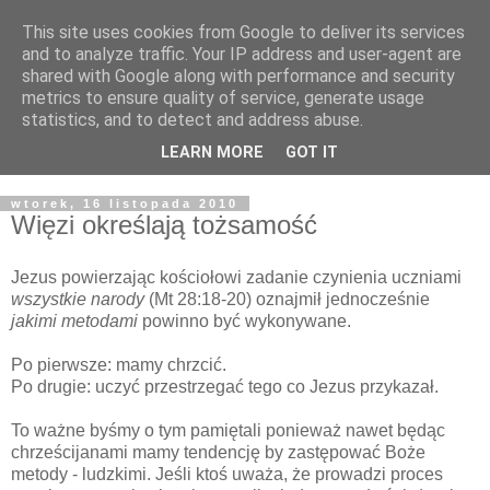
This site uses cookies from Google to deliver its services
Żyjąc wiarą w REALNYM
and to analyze traffic. Your IP address and user-agent are
shared with Google along with performance and security
świecie
metrics to ensure quality of service, generate usage
statistics, and to detect and address abuse.
Blog pastora Pawła Bartosika
LEARN MORE
GOT IT
wtorek, 16 listopada 2010
Więzi określają tożsamość
Jezus powierzając kościołowi zadanie czynienia uczniami
wszystkie narody
(Mt 28:18-20) oznajmił jednocześnie
jakimi metodami
powinno być wykonywane.
Po pierwsze: mamy chrzcić.
Po drugie: uczyć przestrzegać tego co Jezus przykazał.
To ważne byśmy o tym pamiętali ponieważ nawet będąc
chrześcijanami mamy tendencję by zastępować Boże
metody - ludzkimi. Jeśli ktoś uważa, że prowadzi proces