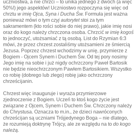
uczniostwa, a nie chrzci – to unika jednego z dwóch (a więc
50%!) jego aspektów! Uczniostwo rozpoczyna się więc od
chrztu
w imię Ojca, Syna i Ducha Św.
Formuła jest ważna
ponieważ mówi o tym
czyj autorytet
stoi za tym
sakramentem (kto rości sobie do niej prawo), jakie imię nosi
oraz do kogo należy chrzczona osoba. Chrzcić
w imię kogoś
to jednoczyć, utożsamiać z tą osobą. List do Rzymian 6:3
mówi, że przez chrzest zostaliśmy utożsamieni ze śmiercią
Jezusa. Poprzez chrzest wchodzimy w unię, przymierze z
Bogiem - Ojcem Synem i Duchem Św. Od tej pory nosimy
Jego imię na sobie i już nigdy ochrzczony Paweł Bartosik
nie będzie nieochrzczonym Pawłem Bartosikiem. Wszystko
co robię (dobrego lub złego) robię jako ochrzczony
chrześcijanin.
Chrzest więc inauguruje i wyraża przymierzowe
zjednoczenie z Bogiem. Uczeń to ktoś kogo życie jest
związane z Ojcem, Synem i Duchem Św. Chrzczony należy
do Chrystusa. Oznacza to m.in., że dzieci nawróconych
chrześcijan są uczniami Trójjedynego Boga – nie dlatego,
że rozumieją doktrynę Trójcy, ale ze względu na to
do kogo
należą.