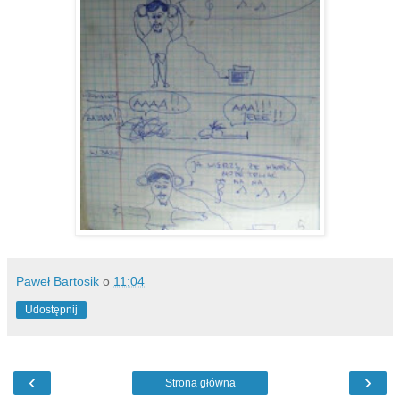
Paweł Bartosik
o
11:04
Udostępnij
‹
›
Strona główna