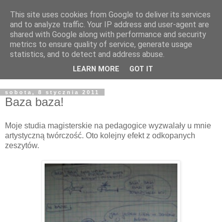
This site uses cookies from Google to deliver its services
Żyjąc wiarą w REALNYM
and to analyze traffic. Your IP address and user-agent are
shared with Google along with performance and security
świecie
metrics to ensure quality of service, generate usage
statistics, and to detect and address abuse.
Blog pastora Pawła Bartosika
LEARN MORE
GOT IT
sobota, 8 stycznia 2011
Baza baza!
Moje studia magisterskie na pedagogice wyzwalały u mnie
artystyczną twórczość. Oto kolejny efekt z odkopanych
zeszytów.