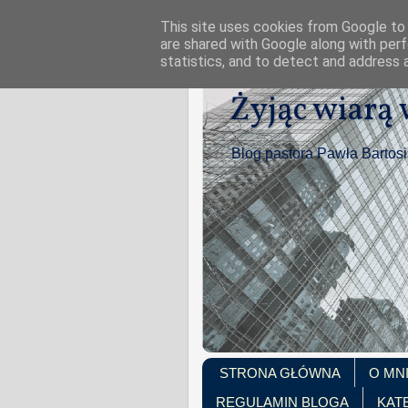
This site uses cookies from Google to d
are shared with Google along with perf
statistics, and to detect and address 
Żyjąc wiarą
Blog pastora Pawła Bartos
STRONA GŁÓWNA
O MN
REGULAMIN BLOGA
KAT