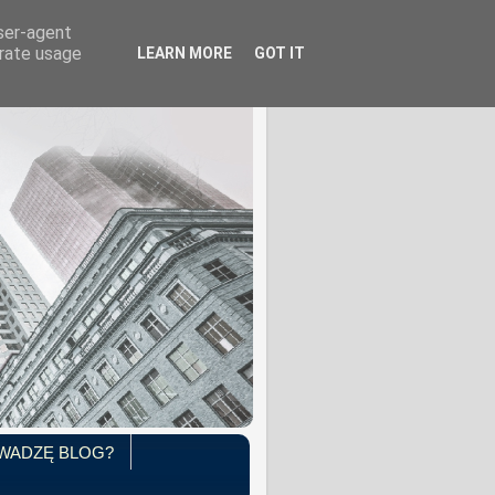
user-agent
erate usage
LEARN MORE
GOT IT
WADZĘ BLOG?