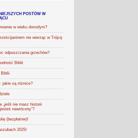
NIEJSZYCH POSTÓW W
IĄCU
onownie w wieku dorosłym?
ześcijaninem nie wierząc w Trójcę
oc odpuszczania grzechów?
odność Biblii
Biblii
t: jakie są różnice?
dziele
 „jeśli nie masz historii
 jesteś nawrócony”?
lię (bezpłatnie)!
szubach 2025!