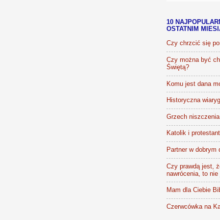
10 NAJPOPULAR
OSTATNIM MIES
Czy chrzcić się p
Czy można być chr
Świętą?
Komu jest dana m
Historyczna wiaryg
Grzech niszczenia 
Katolik i protestan
Partner w dobrym 
Czy prawdą jest, że
nawrócenia, to nie
Mam dla Ciebie Bib
Czerwcówka na Ka