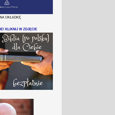
J NA OKŁADKĘ
IE! KLIKNIJ W ZDJĘCIE