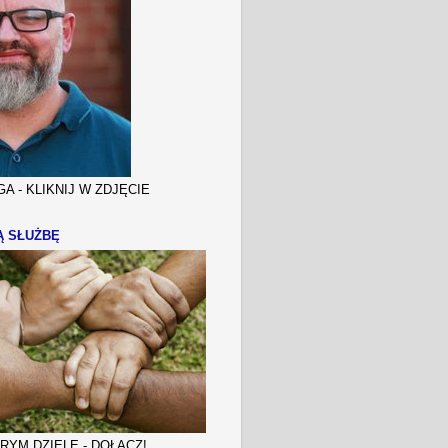
A - KLIKNIJ W ZDJĘCIE
Ą SŁUŻBĘ
YM DZIELE - DOŁĄCZ!