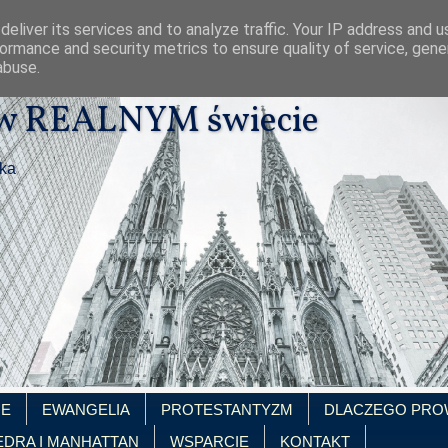
eliver its services and to analyze traffic. Your IP address and 
ormance and security metrics to ensure quality of service, gen
abuse.
 w REALNYM świecie
ika
IE
EWANGELIA
PROTESTANTYZM
DLACZEGO PRO
EDRA I MANHATTAN
WSPARCIE
KONTAKT