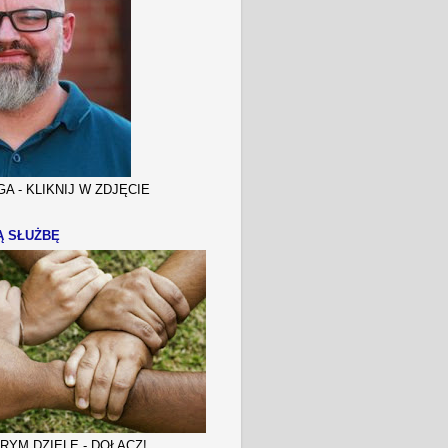
A - KLIKNIJ W ZDJĘCIE
Ą SŁUŻBĘ
YM DZIELE - DOŁĄCZ!