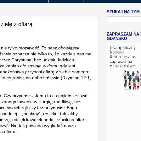
SZUKAJ NA TYM
ielę z ofiarą
ZAPRASZAM NA 
GDAŃSKU
nie tylko
możliwość
. To nasz
obowiązek
.
stwie
oznacza nie tylko to, że każdy z nas ma
rzez Chrystusa, bez udziału ludzkich
 że kapłan
nie zostaje w domu
gdy jest
bożeństwa przynosi ofiarę z siebie samego:
ło, to co robisz na nabożeństwie (Rzymian 12:1,
a. Czy przynosisz Jemu to co najlepsze: swój
 zaangażowanie w liturgię, modlitwę, nie
oce swoich rąk czy też przynosisz Bogu
sadniej – „ochłapy”, resztki - tak jakby
erzę, odcięli kawałek nerki i rzucili na ołtarz
czyć. Nie tak powinna wyglądać nasza
a ofiara.