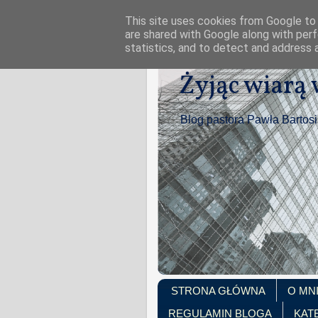
This site uses cookies from Google to d
are shared with Google along with perf
statistics, and to detect and address 
Żyjąc wiarą
Blog pastora Pawła Bartos
STRONA GŁÓWNA
O MN
REGULAMIN BLOGA
KAT