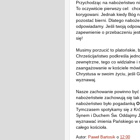
Przychodząc na nabożeństwo nie
To oczywiście pierwszy cel: chc
korygowani. Jednak kiedy Bóg n
pozostać bierni. Dlatego naboż
odpowiadamy. Jeśli twoją odpow
zapewnienie o przebaczeniu jest
się!
Musimy porzucić to platońskie, 
Chrześcijaństwo podkreśla jedn
zewnętrzne, tego co widzialne i 
zaangażowanie w kościele mówi 
Chrystusa w swoim życiu, jeśli 
wyznawaj.
Nasze zachowanie powinno być a
nabożeństwie zachowują się tak 
nabożeństwo było pogadanką
O
Tymczasem spotykamy się z Kró
Synem i Duchem Św. Oddajmy Je
wyznawać imienia Pańskiego w n
całego kościoła.
Autor:
Paweł Bartosik
o
12:00