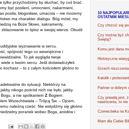
 tylko przychodzimy by słuchać, by coś brać.
emy być posileni, umocnieni, nakarmieni,
as posila, błogosławi, umacnia – nie możemy
10 NAJPOPULAR
OSTATNIM MIES
eństwo ma charakter
dialogu
. Bóg mówi, my
iedzią na Boże Słowo, sakramenty,
Czy chrzcić się p
 zblazowanie to śpisz w swojej wierze. Obudź
Czy można być chr
Świętą?
buddyjskie wyznawanie w sercu.
Komu jest dana m
ość, spójność tego co wewnętrzne i
niewidzialne. To jak wygląda twoje
Historyczna wiaryg
wiele o twoim sercu. Jeśli doświadczyłeś
Go kochasz – to z całym kościołem głośno to
Grzech niszczenia 
Katolik i protestan
dekwatne do sytuacji. Niektórzy na
Partner w dobrym 
jakby nikogo pośród nich nie było, jakby
Bogu, a nie spotkaniem
Z
Bogiem.
Czy prawdą jest, że
lem Wszechświata – Trójcą Św. – Ojcem,
nawrócenia, to nie
mu należną cześć. Nie wstydźmy się głośno
iedzielny poranek wobec Boga, aniołów i
Czerwcówka na Ka
Mam dla Ciebie Bib