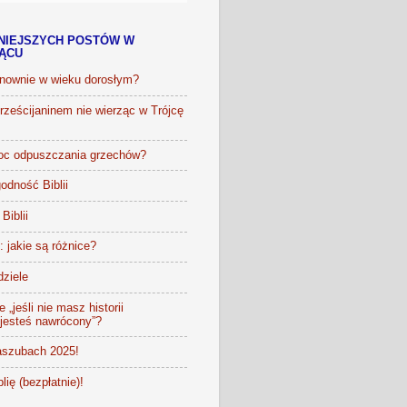
NIEJSZYCH POSTÓW W
IĄCU
onownie w wieku dorosłym?
ześcijaninem nie wierząc w Trójcę
oc odpuszczania grzechów?
odność Biblii
Biblii
t: jakie są różnice?
dziele
 „jeśli nie masz historii
 jesteś nawrócony”?
szubach 2025!
lię (bezpłatnie)!