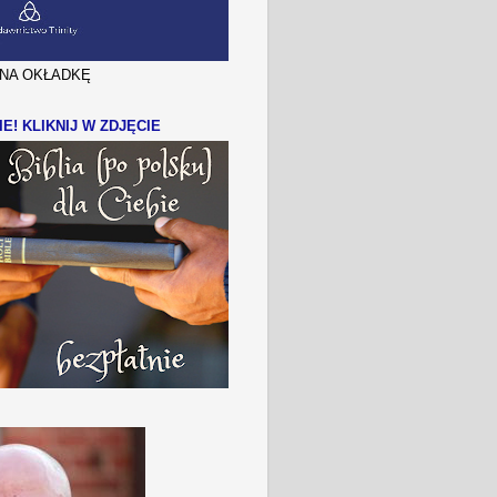
J NA OKŁADKĘ
IE! KLIKNIJ W ZDJĘCIE