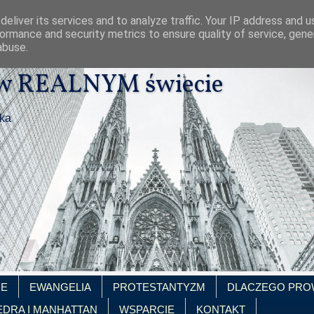
eliver its services and to analyze traffic. Your IP address and 
ormance and security metrics to ensure quality of service, gen
abuse.
 w REALNYM świecie
ika
IE
EWANGELIA
PROTESTANTYZM
DLACZEGO PRO
EDRA I MANHATTAN
WSPARCIE
KONTAKT