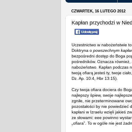
CZWARTEK, 16 LUTEGO 2012
Kapłan przychodzi w Niedz
Uczestnictwo w nabożeństwie to 
Doktryna o
powszechnym kapłań
bezpośredni dostęp do Boga pop
pośredników. Oznacza również,
nabożeństwo. Kapłan podczas na
twoją ofiarą jesteś ty, twoje cia
Dz. Ap. 10:4, Hbr 13:15).
Czy twoja ofiara dociera do Bog
najlepszy śpiew, swoje najlepsze
zgniłe, nie przeterminowane ow
pozostałości by nie powiedzieć do
kapłani w Izraelu wzięli jakieś zwi
ze słowami: eee powinno wystar
„ofiara”. To w ogóle nie jest żadn