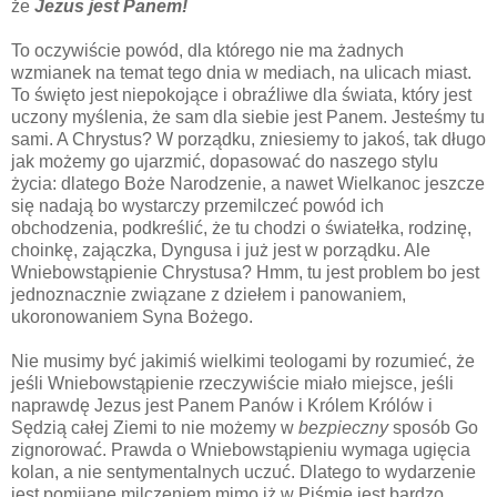
że
Jezus jest Panem!
To oczywiście powód, dla którego nie ma żadnych
wzmianek na temat tego dnia w mediach, na ulicach miast.
To święto jest niepokojące
i
obraźliwe dla
świata, który
jest
uczony myślenia
, że sam dla siebie jest Panem. Jesteśmy tu
sami. A Chrystus? W porządku, zniesiemy to jakoś, tak długo
jak możemy go ujarzmić, dopasować do naszego stylu
życia: dlatego Boże Narodzenie, a nawet Wielkanoc jeszcze
się nadają bo wystarczy przemilczeć powód ich
obchodzenia, podkreślić, że tu chodzi o światełka, rodzinę,
choinkę, zajączka, Dyngusa i już jest w porządku. Ale
Wniebowstąpienie Chrystusa? Hmm, tu jest problem bo jest
jednoznacznie związane z dziełem i panowaniem,
ukoronowaniem Syna Bożego.
Nie musimy być jakimiś wielkimi teologami by rozumieć, że
jeśli Wniebowstąpienie rzeczywiście miało miejsce, jeśli
naprawdę Jezus jest Panem Panów i Królem Królów i
Sędzią całej Ziemi to nie możemy w
bezpieczny
sposób Go
zignorować. Prawda o Wniebowstąpieniu wymaga ugięcia
kolan, a nie sentymentalnych uczuć. Dlatego to wydarzenie
jest pomijane milczeniem mimo iż w Piśmie jest bardzo