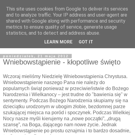
This site uses cookies from Google to deliver its services
Żyjąc wiarą w REALNYM
and to analyze traffic. Your IP address and user-agent are
shared with Google along with performance and security
świecie
metrics to ensure quality of service, generate usage
statistics, and to detect and address abuse.
Blog pastora Pawła Bartosika
LEARN MORE
GOT IT
poniedziałek, 21 maja 2012
Wniebowstąpienie - kłopotliwe święto
Wczoraj mieliśmy Niedzielę Wniebowstąpienia Chrystusa.
Wniebowstąpienie naszego Pana nie należy do
popularnych świąt ponieważ w przeciwieństwie do Bożego
Narodzenia i Wielkanocy – jest trudne do "bawienia się" w
sentymenty. Podczas Bożego Narodzenia skupiamy się na
dzieciątku urodzonym w ubogim żłobie, bezdomnej parze
szukającej miejsca na poród i spoczynek. Podczas Wielkiej
Nocy nasze myśli kierujemy na „nowe początki”, „drugą
szansę”, na Boga, dającego nam nowe życie. Jednak
Wniebowstąpienie po prostu oznajmia i to bardzo dosadnie,