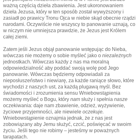
ważną częścią dzieła zbawienia. Jest ukoronowaniem
dzieła Jezusa, który w ten sposób został wywyższony i
zasiadł po prawicy Tronu Ojca w niebie skąd obecnie rządzi
narodami. Oczywiście nie wszyscy to panowanie uznają, co
w niczym nie umniejsza prawdzie, że Jezus jest Królem
całej ziemi.
Zatem jeśli Jezus objął panowanie wstępując do Nieba,
wówczas nie możemy o sobie myśleć jako o
niezależnych
jednostkach. Wówczas każdy z nas ma moralną
odpowiedzialność aby poddać swoją wolę pod Jego
panowanie. Wówczas będziemy odpowiadali za
nieposłuszeństwo i niewiarę, za każde raniące słowo, które
wychodzi z naszych ust, za każdą plugawą myśl. Bez
świadomości i zrozumienia sensu Wniebowstąpienia
możemy myśleć o Bogu, który
nam
służy i spełnia
nasze
oczekiwania: daje nam zbawienie, odzież, wyżywienie,
życiowe przyjemności, ale niewiele
oczekuje.
Wniebowstąpienie oznajmia jednak, że z nas jest
zobowiązany aby Jemu służyć, czcić, poświęcać w swoim
życiu. Jeśli tego nie robimy – jesteśmy w poważnych
tarapatach.