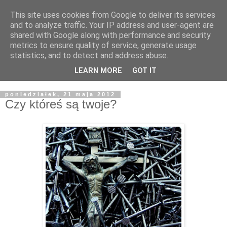
This site uses cookies from Google to deliver its services
Żyjąc wiarą w REALNYM
and to analyze traffic. Your IP address and user-agent are
shared with Google along with performance and security
świecie
metrics to ensure quality of service, generate usage
statistics, and to detect and address abuse.
Blog pastora Pawła Bartosika
LEARN MORE
GOT IT
poniedziałek, 21 maja 2012
Czy któreś są twoje?