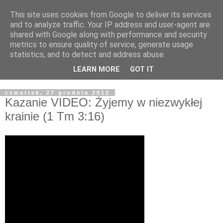
This site uses cookies from Google to deliver its services
Żyjąc wiarą w REALNYM
and to analyze traffic. Your IP address and user-agent are
shared with Google along with performance and security
świecie
metrics to ensure quality of service, generate usage
statistics, and to detect and address abuse.
Blog pastora Pawła Bartosika
LEARN MORE
GOT IT
czwartek, 27 grudnia 2012
Kazanie VIDEO: Żyjemy w niezwykłej
krainie (1 Tm 3:16)