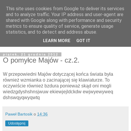
This site uses cookies from Google to deliver its services
Żyjąc wiarą w REALNYM
and to analyze traffic. Your IP address and user-agent are
shared with Google along with performance and security
świecie
metrics to ensure quality of service, generate usage
statistics, and to detect and address abuse.
Blog pastora Pawła Bartosika
LEARN MORE
GOT IT
piątek, 21 grudnia 2012
O pomyłce Majów - cz.2.
W przepowiedni Majów dotyczącej końca świata była
również wzmianka o zacinającej się klawiaturze. To
oczywiście również bzdura ponieważ skąd oni mogli
wiedzgdyshshnsjwuw ekiewjejldckdw ewjwyewyweq
dshswqyqwyqwtq
Paweł Bartosik
o
14:36
Udostępnij