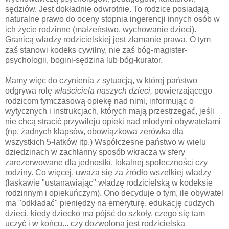
sędziów. Jest dokładnie odwrotnie. To rodzice posiadają
naturalne prawo do oceny stopnia ingerencji innych osób w
ich życie rodzinne (małżeństwo, wychowanie dzieci).
Granicą władzy rodzicielskiej jest złamanie prawa. O tym
zaś stanowi kodeks cywilny, nie zaś bóg-magister-
psychologii, bogini-sędzina lub bóg-kurator.
Mamy więc do czynienia z sytuacją, w której państwo
odgrywa rolę
właściciela naszych dzieci,
powierzającego
rodzicom tymczasową opiekę nad nimi, informując o
wytycznych i instrukcjach, których mają przestrzegać, jeśli
nie chcą stracić przywileju opieki nad młodymi obywatelami
(np. żadnych klapsów, obowiązkowa zerówka dla
wszystkich 5-latków itp.) Współczesne państwo w wielu
dziedzinach w zachłanny sposób wkracza w sfery
zarezerwowane dla jednostki, lokalnej społeczności czy
rodziny. Co więcej, uważa się za źródło wszelkiej władzy
(łaskawie "ustanawiając" władzę rodzicielską w kodeksie
rodzinnym i opiekuńczym). Ono decyduje o tym, ile obywatel
ma "odkładać" pieniędzy na emeryturę, edukację cudzych
dzieci, kiedy dziecko ma pójść do szkoły, czego się tam
uczyć i w końcu... czy dozwolona jest rodzicielska