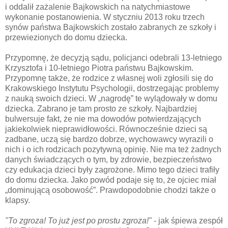
i oddalił zażalenie Bajkowskich na natychmiastowe
wykonanie postanowienia. W styczniu 2013 roku trzech
synów państwa Bajkowskich zostało zabranych ze szkoły i
przewiezionych do domu dziecka.
Przypomnę, że decyzją sądu, policjanci odebrali 13-letniego
Krzysztofa i 10-letniego Piotra państwu Bajkowskim.
Przypomnę także, że rodzice z własnej woli zgłosili się do
Krakowskiego Instytutu Psychologii, dostrzegając problemy
z nauką swoich dzieci. W „nagrodę” te wylądowały w domu
dziecka. Zabrano je tam prosto ze szkoły. Najbardziej
bulwersuje fakt, że nie ma dowodów potwierdzających
jakiekolwiek nieprawidłowości. Równocześnie dzieci są
zadbane, uczą się bardzo dobrze, wychowawcy wyrazili o
nich i o ich rodzicach pozytywną opinię. Nie ma też żadnych
danych świadczących o tym, by zdrowie, bezpieczeństwo
czy edukacja dzieci były zagrożone. Mimo tego dzieci trafiły
do domu dziecka. Jako powód podaje się to, że ojciec miał
„dominującą osobowość”. Prawdopodobnie chodzi także o
klapsy.
"To zgroza! To już jest po prostu zgroza!"
- jak śpiewa zespół