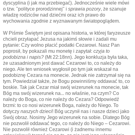
dyscyplina (i jak ma przebiegać). Jednocześnie wiele mówi
o tzw. "polityce prorodzinnej" i
sprawia pozory
, że szanuje
władzę rodziców nad dziećmi oraz ich prawo do
wychowania zgodnie z wyznawanym światopoglądem.
W Piśmie Świętym jest opisana historia, w której faryzeusze
chcieli przyłapać Jezusa na jakimś słowie i zadali mu
pytanie: Czy wolno płacić podatki Cezarowi. Nasz Pan
poprosił, by pokazali mu monetę i zapytał:
czyja to
podobizna i napis?
(Mt 22:18nn). Jego konkluzja była taka,
że uzasadnionym jest dawać Cezarowi to, co należy do
niego. Ale ten wniosek wygłosił po tym jak wskazał na
podobiznę Cezara na monecie. Jednak nie zatrzymał się na
tym. Powiedział także, że Bogu powinniśmy oddawać to, co
boskie. Tak jak Cezar miał swój wizerunek na monecie, tak
Bóg ma swój wizerunek na... no właśnie, na czym? Co
należy do Boga, co nie należy do Cezara? Odpowiedź
brzmi: to co nosi wizerunek Boga, należy do Niego. To
dotyczy
naszych dzieci
! Bóg uczynił nas i nasze dzieci jako
Swój obraz. Nosimy Jego wizerunek na sobie. Dlatego Bóg
nie pozwolił oddawać tego, co należy do Niego – Cezarowi.
Nie pozwolił również Cezarowi (i żadnemu innemu