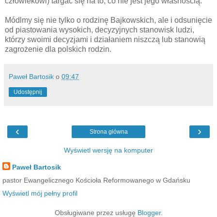
człowiekowi) targać się na to, co nie jest jego własnością.
Módlmy się nie tylko o rodzinę Bajkowskich, ale i odsunięcie
od piastowania wysokich, decyzyjnych stanowisk ludzi,
którzy swoimi decyzjami i działaniem niszczą lub stanowią
zagrożenie dla polskich rodzin.
Paweł Bartosik
o
09:47
Udostępnij
‹
›
Strona główna
Wyświetl wersję na komputer
Paweł Bartosik
pastor Ewangelicznego Kościoła Reformowanego w Gdańsku
Wyświetl mój pełny profil
Obsługiwane przez usługę
Blogger
.