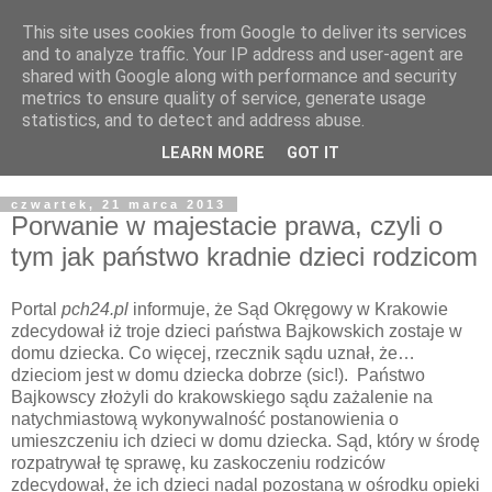
This site uses cookies from Google to deliver its services
Żyjąc wiarą w REALNYM
and to analyze traffic. Your IP address and user-agent are
shared with Google along with performance and security
świecie
metrics to ensure quality of service, generate usage
statistics, and to detect and address abuse.
Blog pastora Pawła Bartosika
LEARN MORE
GOT IT
czwartek, 21 marca 2013
Porwanie w majestacie prawa, czyli o
tym jak państwo kradnie dzieci rodzicom
Portal
pch24.pl
informuje, że Sąd Okręgowy w Krakowie
zdecydował iż troje dzieci państwa Bajkowskich zostaje w
domu dziecka. Co więcej, rzecznik sądu uznał, że…
dzieciom jest w domu dziecka dobrze (sic!). Państwo
Bajkowscy złożyli do krakowskiego sądu zażalenie na
natychmiastową wykonywalność postanowienia o
umieszczeniu ich dzieci w domu dziecka. Sąd, który w środę
rozpatrywał tę sprawę, ku zaskoczeniu rodziców
zdecydował, że ich dzieci nadal pozostaną w ośrodku opieki