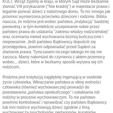
KULT. Wciąż żyjemy w kraju, w którym Sąd może bezkarnie
złamać VIII przykazanie ("Nie kradnij") w majestacie prawa i
legalnie porwać dzieci z rodzinnego domu. To nic innego jak
przemoc
wymierzona przeciwko dzieciom i rodzinie. Biblia
naucza, że rodzina jest wobec państwa „instytucją" bardziej
pierwotną i w tym kontekście uzurpowanie sobie przez
państwo prawa do ustalania "zakresu władzy rodzicielskiej"
oraz oceniania metod wychowania brzmią buńczucznie i
niepoważnie. Jeśli państwo Bajkowscy dopuścili się
przestępstwa, powinni odpowiadać przed Sądem za
złamanie
prawa
. Tymczasem niczego takiego im się nie
zarzuca. Mamy natomiast do czynienia z aktem przemocy
wobec... dzieci, które w bezkarny sposób wyrywa się ich
rodzicom.
Rodzina jest instytucją najgłębiej ingerującą w osobiste
życie człowieka. Wkraczanie państwa w sferę wolności
człowieka (również wychowawczej) prowadzi do
powstawania „państwa opiekuńczego" i osłabiania roli
rodziny w procesie wychowawczym. To nie państwo
powinno kontrolować i sprawdzać czy państwo Bajkowscy
lub inni rodzice wychowują dzieci zgodnie z linią
wychowawczą psychologów, pedagogów, kuratorów,