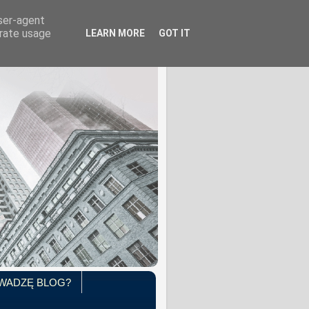
user-agent
erate usage
LEARN MORE
GOT IT
WADZĘ BLOG?