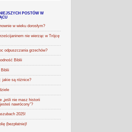
NIEJSZYCH POSTÓW W
IĄCU
onownie w wieku dorosłym?
ześcijaninem nie wierząc w Trójcę
oc odpuszczania grzechów?
odność Biblii
Biblii
t: jakie są różnice?
dziele
 „jeśli nie masz historii
 jesteś nawrócony”?
szubach 2025!
lię (bezpłatnie)!