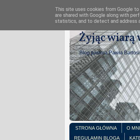
This site uses cookies from Google to d
are shared with Google along with perf
statistics, and to detect and address 
Żyjąc wiarą
Blog pastora Pawła Bartos
STRONA GŁÓWNA
O MN
REGULAMIN BLOGA
KAT