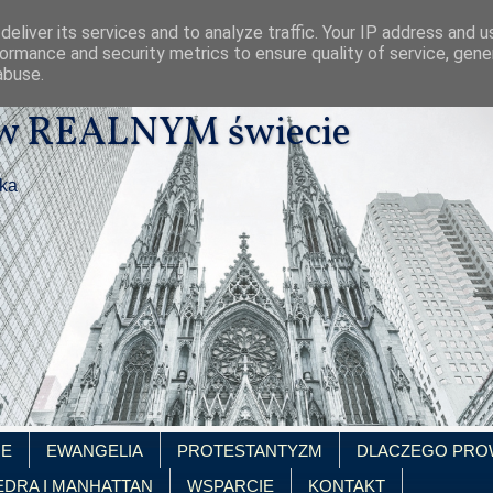
eliver its services and to analyze traffic. Your IP address and 
ormance and security metrics to ensure quality of service, gen
abuse.
 w REALNYM świecie
ika
IE
EWANGELIA
PROTESTANTYZM
DLACZEGO PRO
EDRA I MANHATTAN
WSPARCIE
KONTAKT