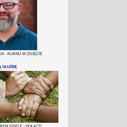
A - KLIKNIJ W ZDJĘCIE
Ą SŁUŻBĘ
YM DZIELE - DOŁĄCZ!