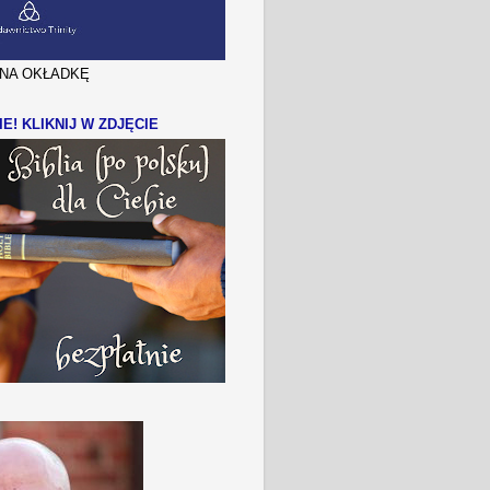
J NA OKŁADKĘ
IE! KLIKNIJ W ZDJĘCIE