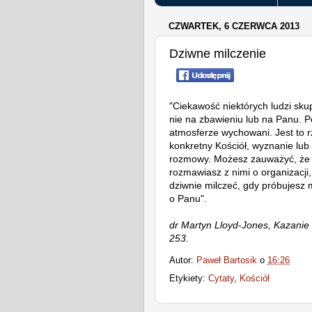
CZWARTEK, 6 CZERWCA 2013
Dziwne milczenie
"Ciekawość niektórych ludzi sku
nie na zbawieniu lub na Panu. Pod
atmosferze wychowani. Jest to r
konkretny Kościół, wyznanie lub 
rozmowy. Możesz zauważyć, że w
rozmawiasz z nimi o organizacji,
dziwnie milczeć, gdy próbujesz
o Panu".
dr Martyn Lloyd-Jones, Kazanie 
253.
Autor:
Paweł Bartosik
o
16:26
Etykiety:
Cytaty
,
Kościół