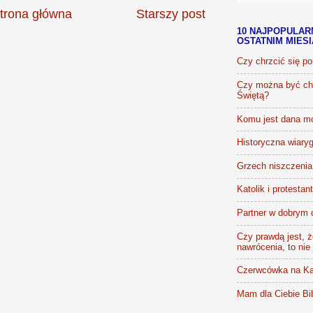
trona główna
Starszy post
10 NAJPOPULAR
OSTATNIM MIES
Czy chrzcić się p
Czy można być chr
Świętą?
Komu jest dana m
Historyczna wiaryg
Grzech niszczenia 
Katolik i protestan
Partner w dobrym 
Czy prawdą jest, że
nawrócenia, to nie
Czerwcówka na Ka
Mam dla Ciebie Bib