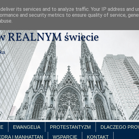
eliver its services and to analyze traffic. Your IP address and 
ormance and security metrics to ensure quality of service, gen
abuse.
 w REALNYM świecie
ika
IE
EWANGELIA
PROTESTANTYZM
DLACZEGO PRO
EDRA I MANHATTAN
WSPARCIE
KONTAKT