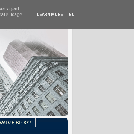
user-agent
erate usage
LEARN MORE
GOT IT
WADZĘ BLOG?