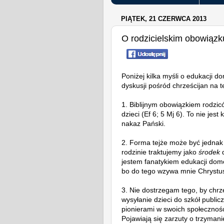
PIĄTEK, 21 CZERWCA 2013
O rodzicielskim obowiązku
Poniżej kilka myśli o edukacji d
dyskusji pośród chrześcijan na t
1. Biblijnym obowiązkiem rodzic
dzieci (Ef 6; 5 Mj 6). To nie jest
nakaz Pański.
2. Forma tejże może być jednak
rodzinie traktujemy jako
środek
d
jestem fanatykiem edukacji domo
bo do tego wzywa mnie Chrystu
3. Nie dostrzegam tego, by chrz
wysyłanie dzieci do szkół publi
pionierami w swoich społecznośc
Pojawiają się zarzuty o trzymani