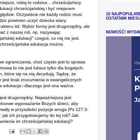
niejsze, robią to rodzice... chrześcijańscy.
ukacji chrześcijańskiej i być miejscem
lędzie. Oczywiście nie każdy rodzic musi
10 NAJPOPULAR
OSTATNIM MIES
zic powinien uczyć dziecka wiary,
akteru itd. Wybór formy jest drugorzędny, ale
ć z naszej roli, np. nazywając
NOWOŚĆ! WYDAW
ńskiej edukacji" czegoś, co nią nie jest.
t chrześcijańska edukacja można
we ograniczenia, choć często
jest to
sprawa
owa to nie jest luksus tylko dla bogatych.
 które się na nią decydują. Sądzę, że
 jest brak zrozumienia w ewangelicznych
a edukacja i dlaczego jest ona ważna.
 jest drugorzędny. Najważniejsza jest
eksowe wyposażanie Bożych dzieci, aby
ywały w przyszłości pozycje wroga (Ps 127:3-
: jak ich przygotowujemy do tej roli? Jak
nienia im chrześcijańskiej edukacji?