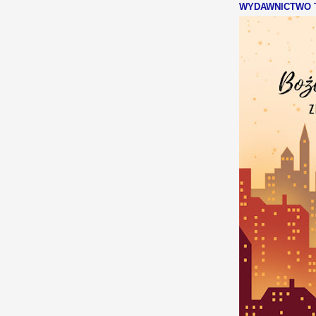
WYDAWNICTWO T