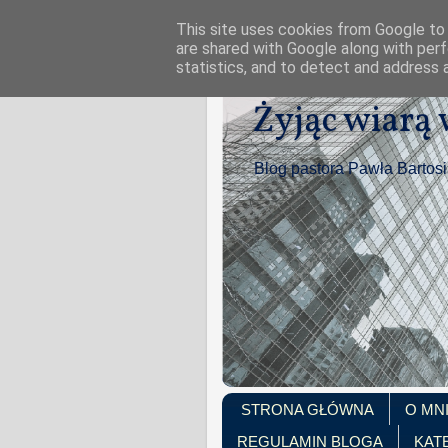
This site uses cookies from Google to d
are shared with Google along with perf
statistics, and to detect and address 
Żyjąc wiarą
Blog pastora Pawła Bartos
STRONA GŁÓWNA
O MN
REGULAMIN BLOGA
KAT