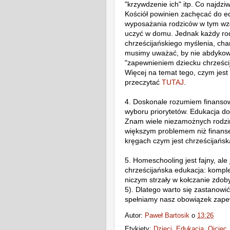
"krzywdzenie ich" itp. Co najdziw
Kościół powinien zachęcać do ed
wyposażania rodziców w tym wzg
uczyć w domu. Jednak każdy rod
chrześcijańskiego myślenia, char
musimy uważać, by nie abdykowa
"zapewnieniem dziecku chrześcija
Więcej na temat tego, czym jes
przeczytać
TUTAJ
.
4. Doskonale rozumiem finanso
wyboru priorytetów. Edukacja dom
Znam wiele niezamożnych rodzin,
większym problemem niż finanse
kręgach czym jest chrześcijańsk
5. Homeschooling jest fajny, ale
chrześcijańska edukacja: kompl
niczym strzały w kołczanie zdob
5). Dlatego warto się zastanowić
spełniamy nasz obowiązek zapew
Autor:
Paweł Bartosik
o
13:26
Etykiety:
Dzieci
,
Edukacja
,
Ojciec