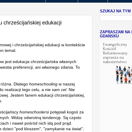
SZUKAJ NA TYM
 chrześcijańskiej edukacji
ZAPRASZAM NA 
GDAŃSKU
omowej i chrześcijańskiej edukacji w kontekście
en temat.
ów jest
edukacja chrześcijańska
własnych
 kwestia preferencji, ani własnego zdania. To
 różna. Dlatego
homeschooling
w naszej
o realizacji tego celu, a nie sam
cel
. Nie
wej. Jestem fanem edukacji chrześcijańskiej,
s.
eścijańscy
homeschoolersi
potępiali kogoś za
cznych. Widzę odwrotną tendencję. Są często
iach i nawet pośród nich idą pod prąd.
e dzieci "pod kloszem", "zamykanie na świat",