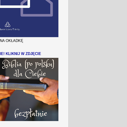
J NA OKŁADKĘ
IE! KLIKNIJ W ZDJĘCIE