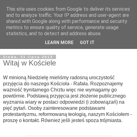
This site uses cookies from Google to deliver its services
Żyjąc wiarą w REALNYM
and to analyze traffic. Your IP address and user-agent are
shared with Google along with performance and security
świecie
metrics to ensure quality of service, generate usage
statistics, and to detect and address abuse.
Blog pastora Pawła Bartosika
LEARN MORE
GOT IT
środa, 31 lipca 2013
Witaj w Kościele
W minioną Niedzielę mieliśmy radosną uroczystość
przyjęcia do naszego Kościoła - Rafała. Rozpoznajemy
ważność trynitarnego Chrztu więc nie wymagamy go
powtórnie. Podstawą przyjęcia jest złożenie publicznego
wyznania wiary w postaci odpowiedzi (i zobowiązań) na
pięć pytań. Osoby zainteresowane podstawami
protestantyzmu, reformowaną teologią, naszym Kościołem -
proszę o kontakt. Również jeśli jesteś spoza trójmiasta.