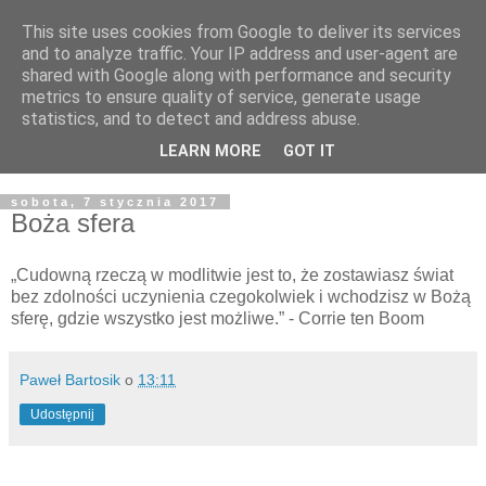
This site uses cookies from Google to deliver its services
Żyjąc wiarą w REALNYM
and to analyze traffic. Your IP address and user-agent are
shared with Google along with performance and security
świecie
metrics to ensure quality of service, generate usage
statistics, and to detect and address abuse.
Blog pastora Pawła Bartosika
LEARN MORE
GOT IT
sobota, 7 stycznia 2017
Boża sfera
„Cudowną rzeczą w modlitwie jest to, że zostawiasz świat
bez zdolności uczynienia czegokolwiek i wchodzisz w Bożą
sferę, gdzie wszystko jest możliwe.” - Corrie ten Boom
Paweł Bartosik
o
13:11
Udostępnij