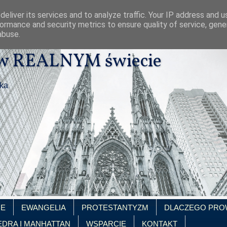
eliver its services and to analyze traffic. Your IP address and 
ormance and security metrics to ensure quality of service, gen
abuse.
 w REALNYM świecie
ika
IE
EWANGELIA
PROTESTANTYZM
DLACZEGO PRO
EDRA I MANHATTAN
WSPARCIE
KONTAKT