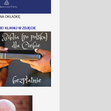
J NA OKŁADKĘ
IE! KLIKNIJ W ZDJĘCIE