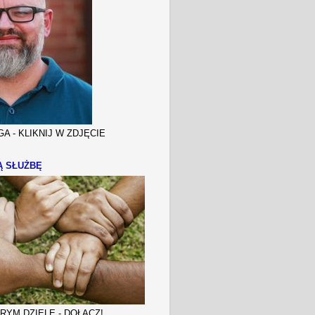
A - KLIKNIJ W ZDJĘCIE
Ą SŁUŻBĘ
YM DZIELE - DOŁĄCZ!