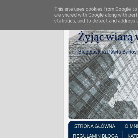
This site uses cookies from Google to d
are shared with Google along with perf
statistics, and to detect and address 
Żyjąc wiarą
Blog pastora Pawła Bartos
STRONA GŁÓWNA
O MN
REGULAMIN BLOGA
KAT