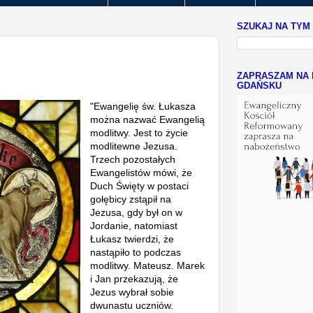
SZUKAJ NA TYM
ZAPRASZAM NA 
GDAŃSKU
"Ewangelię św. Łukasza
można nazwać Ewangelią
modlitwy. Jest to życie
modlitewne Jezusa.
Trzech pozostałych
Ewangelistów mówi, że
Duch Święty w postaci
gołębicy zstąpił na
Jezusa, gdy był on w
Jordanie, natomiast
Łukasz twierdzi, że
nastąpiło to podczas
modlitwy. Mateusz. Marek
i Jan przekazują, że
Jezus wybrał sobie
dwunastu uczniów.