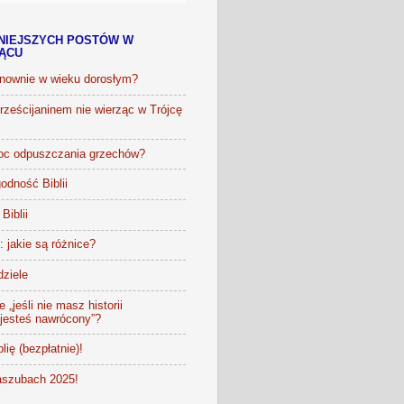
NIEJSZYCH POSTÓW W
IĄCU
onownie w wieku dorosłym?
ześcijaninem nie wierząc w Trójcę
oc odpuszczania grzechów?
odność Biblii
Biblii
t: jakie są różnice?
dziele
 „jeśli nie masz historii
 jesteś nawrócony”?
lię (bezpłatnie)!
szubach 2025!