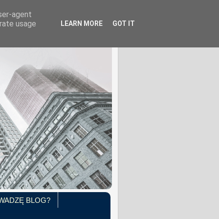
user-agent
erate usage
LEARN MORE
GOT IT
WADZĘ BLOG?