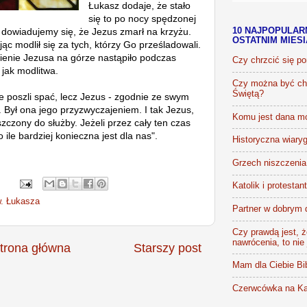
Łukasz dodaje, że stało
się to po nocy spędzonej
i dowiadujemy się, że Jezus zmarł na krzyżu.
10 NAJPOPULAR
OSTATNIM MIES
c modlił się za tych, którzy Go prześladowali.
ienie Jezusa na górze nastąpiło podczas
Czy chrzcić się p
 jak modlitwa.
Czy można być chr
Świętą?
 poszli spać, lecz Jezus - zgodnie ze swym
 Był ona jego przyzwyczajeniem. I tak Jezus,
Komu jest dana m
zczony do służby. Jeżeli przez cały ten czas
 ile bardziej konieczna jest dla nas".
Historyczna wiaryg
Grzech niszczenia 
Katolik i protestan
w. Łukasza
Partner w dobrym 
Czy prawdą jest, że
nawrócenia, to nie
trona główna
Starszy post
Mam dla Ciebie Bib
Czerwcówka na Ka