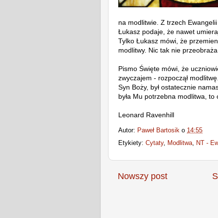
na modlitwie. Z trzech Ewangeli
Łukasz podaje, że nawet umierają
Tylko Łukasz mówi, że przemien
modlitwy. Nic tak nie przeobraża
Pismo Święte mówi, że uczniowie
zwyczajem - rozpoczął modlitwę.
Syn Boży, był ostatecznie namas
była Mu potrzebna modlitwa, to o
Leonard Ravenhill
Autor:
Paweł Bartosik
o
14:55
Etykiety:
Cytaty
,
Modlitwa
,
NT - E
Nowszy post
S