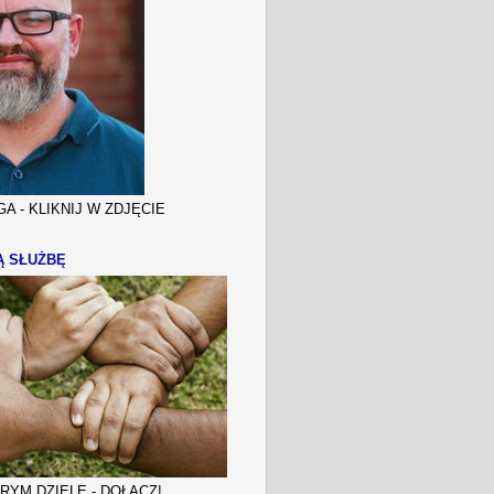
A - KLIKNIJ W ZDJĘCIE
Ą SŁUŻBĘ
YM DZIELE - DOŁĄCZ!