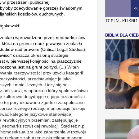
w przestrzeni publicznej,
co byłoby zdecydowanie gorsze) świadomym
cijańskich kościołów, duchownych.
17 PLN - KLIKNI
Stępkowski:
BIBLIA DLA CIEB
zostało wprowadzone przez neomarksistów
, która na gruncie nauk prawnych znalazła
studiów nad prawem (Critical Legal Studi
es).
wiści” oznacza określoną strategię
est w pierwszej kolejności na płaszczyźnie
oszona jest na grunt polityki. (...)
W ten
ywania rzeczywistości przy użyciu kategorii
eczywistości, przedstawiając je jako
zych i mniej licznych. Liczy się na
spółczucia, w oparciu o który społeczeństwo
e kulturowe decydujące o jego tożsamości i
o tej pory uznawano zgodnie za społecznie
przez różnego rodzaju manipulacje, usiłuje
nować kategorie językowe stanowiące
 rewolucyjnych przemian, zastępując je
 neomarksistowskiej rewolucji. Stąd też n.p.
homoseksualizm jako zaburzenie w rozwoju
nne rzekome zaburzenie określane mianem