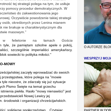
otność tej strategii polega na tym, że usiłuje
 przy pomocy procedur demokratycznych. W
ołeczeństwo do zakwestionowania jego
rowej. Oczywiście powodzenie takiej strategii
y osób, określonych przez Lenina mianem
ak nie brakuje w charakterystycznym dla
eństwie masowym."
yk w felietonie na łamach
Gościa
 tyle, że pamiętam szkolne apele o pokój,
O AUTORZE BLOG
liści, szczególnie imperialiści amerykańscy.
blok sowiecki to polityka miłości."
WESPRZYJ MOJ
WO-MOWY
hrześcijańskiej zaczęły wprowadzać do swoich
 przestępstwa, które polega na "mowie
 tyle nieostre, że zdarzały się już sytuacje
ych Pismo Święte na temat grzechu
istnienia piekła.
Hasło "mowy nienawiści" jest
przedstawicieli Nowej Lewicy jej
in.
środowisk i organizacji chrześcijańskich.
iści, solidarne społeczeństwo...
Czytając
PARTNER W DOBR