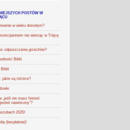
NIEJSZYCH POSTÓW W
IĄCU
onownie w wieku dorosłym?
ześcijaninem nie wierząc w Trójcę
oc odpuszczania grzechów?
odność Biblii
Biblii
t: jakie są różnice?
dziele
 „jeśli nie masz historii
 jesteś nawrócony”?
szubach 2025!
lię (bezpłatnie)!