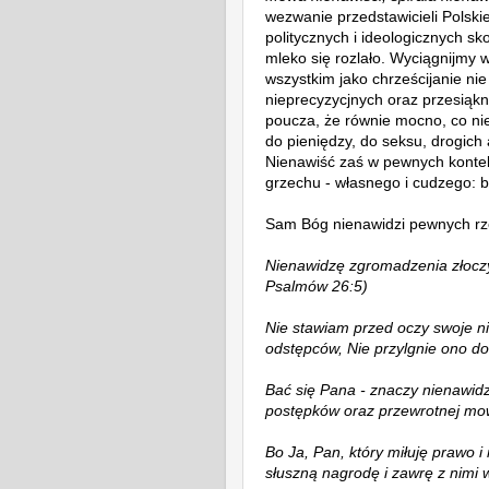
wezwanie przedstawicieli Polski
politycznych i ideologicznych sko
mleko się rozlało. Wyciągnijmy 
wszystkim jako
chrześcijanie ni
nieprecyzycjnych oraz przesiąkn
poucza, że r
ównie mocno, co nie
do pieniędzy, do seksu, drogich
Nienawiść zaś w pewnych konte
grzechu - własnego i cudzego: b
Sam Bóg nienawidzi pewnych rz
Nienawidzę
zgromadzenia złocz
Psalmów 26:5)
Nie stawiam przed oczy swoje n
odstępców, Nie przylgnie ono d
Bać się Pana - znaczy nienawidzi
postępków oraz przewrotnej mow
Bo Ja, Pan, który miłuję prawo 
słuszną nagrodę i zawrę z nimi