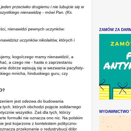
jeden przeciwko drugiemu i nie lubujcie się w
wszystkiego nienawidzę - mówi Pan.
(Ks.
ści, nienawidzi pewnych uczynków:
ZAMÓW ZA DARMO
nawidzisz uczynków nikolaitów, których i
zujemy, kogo/czego mamy nienawidzić, a
ać, a czego nie - hasła o zaprzestaniu
wnie dobrze wpisują się w wezwania pacyfisty-
skiego mnicha, hinduskiego guru, czy
O?
dzeniem
jest odezwa do budowania
a tych, których obchodzi pojęcie
solidarnego
WYDAWNICTWO T
ycznie wszystko. Zaś dla tych, którzy
rte formułki nie oznacza ono nic.
Na polskim
ie jest kojarzone z kontekstem polityczno-
 oznacza przekonanie o
redystrybucji dóbr