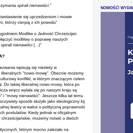
rzymania
spirali nienawiści
."
NOWOŚĆ! WYDAW
iwstawienie się uprzedzeniom i
mowie
mi, którzy cierpią z ich powodu"
Tygodniem Modlitw o Jedność Chrześcijan
łączyć modlitwy o poprawę naszych
e
spirali nienawiści
(...)"
A?
zwania wpisują się niestety w
k liberalnych "nowo-mowę". Obecnie
możemy
lturowy konflikt, w którym znaczącym celem
ji.
Do takiej liberalnej nowo-mowy, która po
icza wręcz wylała się po naszym kraju są
" i "mowy nienawiści".
Jeszcze kilka lat temu
czywisty sposób służyło jako ideologiczny kij
nej lewicy w walce o polityczną poprawność
ich postulatów. Kiedy jednak w oficjalnym
y chrześcijańskie, możemy mówić o dwóch
litycznych, którym mocno zależało na