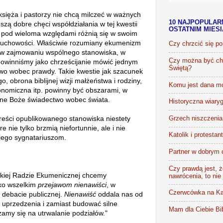
 księża i pastorzy nie chcą milczeć w ważnych
10 NAJPOPULAR
szą dobre chęci współdziałania w tej kwestii
OSTATNIM MIES
e
pod wieloma względami
różnią się w swoim
ej duchowości. Właściwie rozumiany ekumenizm
Czy chrzcić się p
e w zajmowaniu wspólnego stanowiska, w
Czy można być chr
owinniśmy jako chrześcijanie mówić jednym
Świętą?
o wobec prawdy. Takie kwestie jak szacunek
 obrona biblijnej wizji małżeństwa i rodziny,
Komu jest dana m
onomiczna itp. powinny być obszarami, w
ślne Boże świadectwo wobec świata.
Historyczna wiaryg
reści opublikowanego stanowiska niestety
Grzech niszczenia 
re nie tylko brzmią niefortunnie, ale i nie
Katolik i protestan
jego sygnatariuszom.
Partner w dobrym 
Czy prawdą jest, że
skiej Radzie Ekumenicznej chcemy
nawrócenia, to nie
wko wszelkim
przejawom nienawiści
, w
Czerwcówka na Ka
 debacie publicznej.
Nienawiść
oddala nas od
y uprzedzenia i zamiast budować silne
Mam dla Ciebie Bib
zamy się na utrwalanie podziałów."