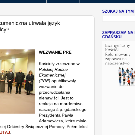
SZUKAJ NA TYM
umeniczna utrwala język
icy?
ZAPRASZAM NA 
GDAŃSKU
WEZWANIE PRE
Kościoły zrzeszone w
Polskiej Radzie
Ekumenicznej
(PRE)
opublikowały
wezwanie do
przeciwdziałania
nienawiści. Jest to
reakcja na morderstwo
naszego ś.p. gdańskiego
Prezydenta Pawła
Adamowicza, które miało
kiej Orkiestry Świątecznej Pomocy. P
ełen tekst
UTAJ
.