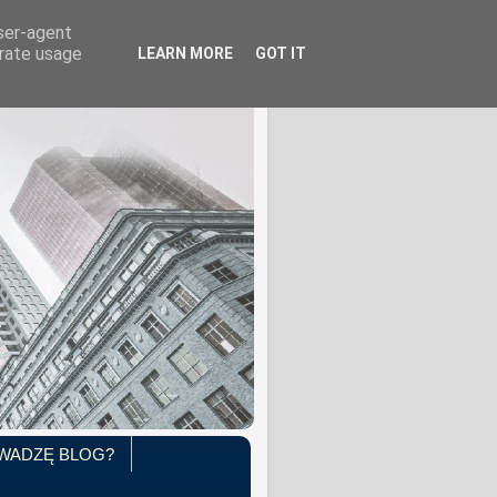
user-agent
erate usage
LEARN MORE
GOT IT
WADZĘ BLOG?