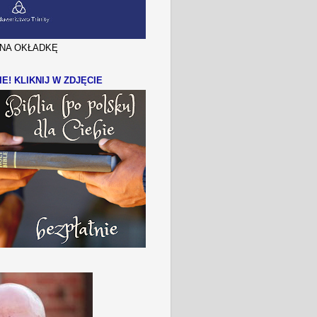
J NA OKŁADKĘ
IE! KLIKNIJ W ZDJĘCIE