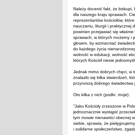
Należy docenić fakt, że biskupi,
dla naszego kraju sprawach. Cie
reprezentantów kościołów, któr
nauczaniu, liturgii i praktyczn
powinien przejawiać się właśni
sprawach, w których możemy i p
głosem, by wzmacniać świadectw
do każdego życia nienarodzonego,
wolność w edukacji, wolność ek
których Kościół niesie jednomy
Jednak mimo dobrych chęci, w t
znalazło się kilka stwierdzeń, któ
przynoszą dobrego świadectwa 
Oto kilka z nich (podkr. moje):
"Jako Kościoły zrzeszone w Pol
jednoznacznie wystąpić przeci
tym
mowie nienawiści
obecnej w
siebie, sprawia, że pielęgnujem
i
solidarne społeczeństwo
, zgad