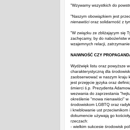
"Wzywamy wszystkich do powst
"Naszym obowiązkiem jest przec
nienawiści
oraz solidarność z ty
"W związku ze zbliżającym się 
zachęcamy, by do nabożeństw w
wzajemnych relacji, zatrzymani
NAIWNOŚĆ CZY PROPAGAND
Wydźwięk listu oraz powyższe we
charakterystyczną dla środowis
zaobserwować w naszym kraju ku
jest przejęcie języka oraz definic
śmierci ś.p. Prezydenta Adamow
wezwania do zaprzestania "hejtu
określenie "mowa nienawiści" w o
środowiskom LGBTQ oraz radykal
i kneblowanie ust przeciwnikom 
dokumencie używają go kościoł
rzeczach:
- wielkim sukcesie środowisk po