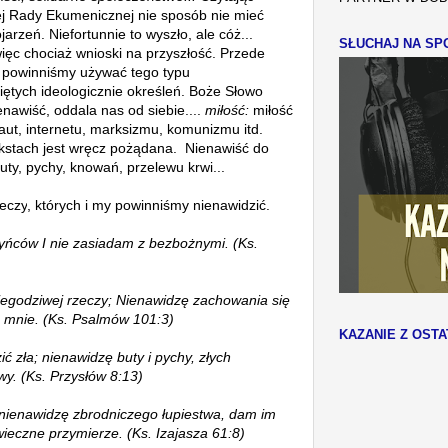
ej Rady Ekumenicznej nie sposób nie mieć
jarzeń. Niefortunnie to wyszło, ale cóż...
SŁUCHAJ NA SPO
więc chociaż wnioski na przyszłość.
Przede
e powinniśmy używać tego typu
iętych ideologicznie określeń. Boże Słowo
nawiść, oddala nas od siebie....
miłość:
miłość
 aut, internetu, marksizmu, komunizmu itd.
kstach jest wręcz pożądana. Nienawiść do
uty, pychy, knowań, przelewu krwi...
eczy
, których i my powinniśmy nienawidzić.
yńców I nie zasiadam z bezbożnymi.
(Ks.
iegodziwej rzeczy; Nienawidzę zachowania się
o mnie.
(Ks. Psalmów 101:3)
KAZANIE Z OSTA
ć zła; nienawidzę buty i pychy, złych
y. (Ks. Przysłów 8:13)
i nienawidzę zbrodniczego łupiestwa, dam im
 wieczne przymierze.
(Ks. Izajasza 61:8)