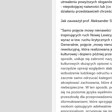
utrwaleniu powyższych sloganów 
- niepokojącej naiwności lub (
działaniu przedstawicieli chrześ
Jak zauważył prof. Aleksander 
"Samo pojęcie
mowy nienawiści
inspirujących ruch Nowej Lewicy
wyraz w tzw. ruchu krytycznych 
Generalnie, pojęcie „mowy niena
rewolucyjną, która realizowana j
kulturowej i dopiero później przen
sposób, usiłuje się zabronić naz
kulturowych służących opisowi rz
narzędzie opresji względem słabs
wzbudzenie ludzkiego odruchu w
zacznie samo odrzucać kategori
akceptować zachowania, które d
niebezpieczne.
W ten sposób, po
się na poziomie języka wyelimi
przeszkodę dla przeprowadzenia
sformułowaniami, które sprzyjają
osobom opisującym adekwatnie 
emocjonalnym, przypisuje się i