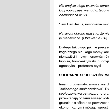
Nie knujcie złego w swoim sercu 
krzywoprzysięstwie, gdyż tego 
Zachariasza 8:17)
Sam Pan Jezus, uosobienie miło
Na swoją obronę masz to, że nie
ja nienawidzę.
(Objawienie 2:6)
Dlatego tak długo jak nie precy
kogo/czego nie; kogo mamy koch
nienawiści i mowy nienawiści ró
hippisa, homo-aktywisty, buddyj
agnostyka - profesora etyki.
SOLIDARNE SPOŁECZEŃSTW
Innym problematycznym stwier
"solidarnego społeczeństwa".
Dl
społeczeństwa
oznacza ono prakt
przewracają oczami słysząc wyta
gruncie określenie to powszechn
ekonomicznym i mówiąc wprost