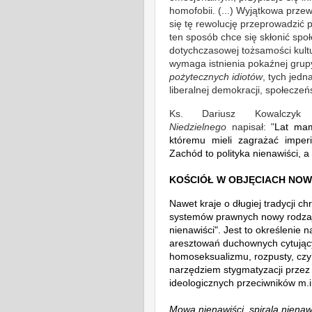
homofobii. (...) Wyjątkowa przewr
się tę rewolucję przeprowadzić
ten sposób chce się skłonić sp
dotychczasowej tożsamości kultu
wymaga istnienia pokaźnej grup
pożytecznych idiotów
, tych jedn
liberalnej demokracji, społecz
Ks. Dariusz Kowalcz
Niedzielnego
napisał:
"
Lat mam
któremu mieli zagrażać imperia
Zachód to polityka nienawiści, a 
KOŚCIÓŁ W OBJĘCIACH NO
Nawet kraje o długiej tradycji c
systemów prawnych nowy rodzaj
nienawiści". Jest to określenie na
aresztowań duchownych cytując
homoseksualizmu, rozpusty, czy 
narzędziem stygmatyzacji przez 
ideologicznych przeciwników m.
Mowa ni
enawiści, spirala nienaw