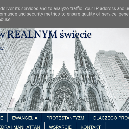
eliver its services and to analyze traffic. Your IP address and 
ormance and security metrics to ensure quality of service, gen
abuse.
 w REALNYM świecie
ika
IE
EWANGELIA
PROTESTANTYZM
DLACZEGO PRO
EDRA I MANHATTAN
WSPARCIE
KONTAKT