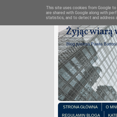
This site uses cookies from Google to d
are shared with Google along with perf
statistics, and to detect and address 
Żyjąc wiarą
Blog pastora Pawła Bartos
STRONA GŁÓWNA
O MN
REGULAMIN BLOGA
KAT