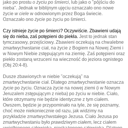
jako po prostu
o życiu po śmierci
, lub jako o "pójściu do
nieba". Jednak w biblijnym ujęciu oznaczało ono nowe
życie
w ciele
w odnowionym przez Boga świecie.
Oznaczało ono
życie
po życiu po śmierci.
Czy istnieje życie po śmierci? Oczywiście. Zbawieni udają
się do nieba, zaś potępieni do piekła.
Jest to jednak stan
tymczasowy, przejściowy. Zbawieni oczekują na chwalebne
zmartwychwstanie ciał, na życie z Bogiem na Nowej Ziemi i
w Nowym Niebie zstępującym na ziemię. Zaś potępieni oraz
piekło zostaną wrzuceni na wieczność do jeziora ognistego
(Obj 20:4-8).
Dusze zbawionych w niebie "oczekują" na
zmartwychwstanie ciał. Dlatego zmartwychwstanie oznacza
życie
po życiu. Oznacza życie na nowej ziemi (i w Nowym
Jeruzalem zstępującym z nieba) po życiu w niebie.
Ciało,
które otrzymamy nie będzie identyczne z tym ciałem.
Owszem, będzie je przypominało na tyle, że się poznamy,
choć może niekoniecznie od razu, jak widzimy na
przykładzie zmartwychwstałego Jezusa.
Ciało Jezusa po
zmartwychwstaniu było
prawdziwym ciałem
, lecz ciałem
uwielbionego człowieka, nieskażonego człowieka. Dlatego