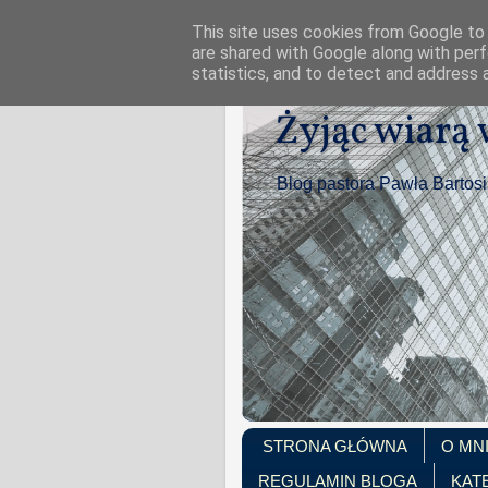
This site uses cookies from Google to d
are shared with Google along with perf
statistics, and to detect and address 
Żyjąc wiarą
Blog pastora Pawła Bartos
STRONA GŁÓWNA
O MN
REGULAMIN BLOGA
KAT