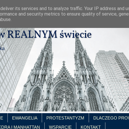
eliver its services and to analyze traffic. Your IP address and 
ormance and security metrics to ensure quality of service, gen
abuse.
 w REALNYM świecie
ika
IE
EWANGELIA
PROTESTANTYZM
DLACZEGO PRO
EDRA I MANHATTAN
WSPARCIE
KONTAKT