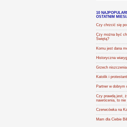
10 NAJPOPULAR
OSTATNIM MIES
Czy chrzcić się p
Czy można być chr
Świętą?
Komu jest dana m
Historyczna wiaryg
Grzech niszczenia 
Katolik i protestan
Partner w dobrym 
Czy prawdą jest, że
nawrócenia, to nie
Czerwcówka na Ka
Mam dla Ciebie Bib