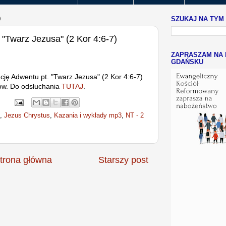
9
SZUKAJ NA TYM
"Twarz Jezusa" (2 Kor 4:6-7)
ZAPRASZAM NA 
GDAŃSKU
ję Adwentu pt. "Twarz Jezusa" (2 Kor 4:6-7)
ów. Do odsłuchania
TUTAJ
.
,
Jezus Chrystus
,
Kazania i wykłady mp3
,
NT - 2
trona główna
Starszy post