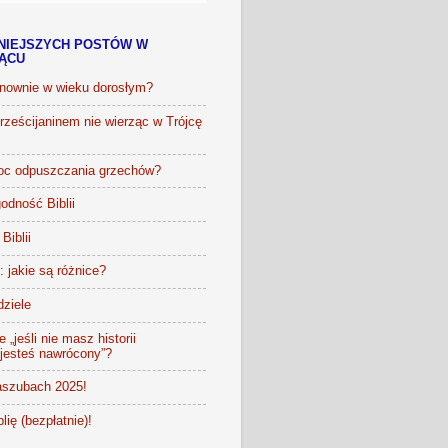
NIEJSZYCH POSTÓW W
IĄCU
onownie w wieku dorosłym?
ześcijaninem nie wierząc w Trójcę
oc odpuszczania grzechów?
odność Biblii
Biblii
t: jakie są różnice?
dziele
 „jeśli nie masz historii
 jesteś nawrócony”?
szubach 2025!
lię (bezpłatnie)!