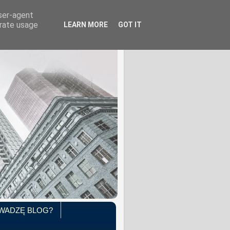
user-agent
erate usage
LEARN MORE
GOT IT
WADZĘ BLOG?