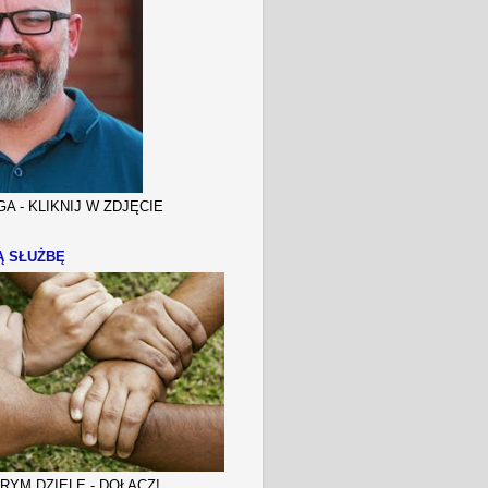
A - KLIKNIJ W ZDJĘCIE
Ą SŁUŻBĘ
YM DZIELE - DOŁĄCZ!