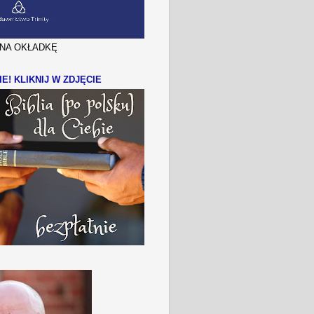
J NA OKŁADKĘ
IE! KLIKNIJ W ZDJĘCIE