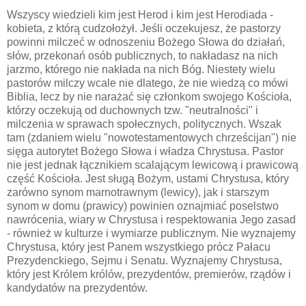
Wszyscy wiedzieli kim jest Herod i kim jest Herodiada -
kobieta, z którą cudzołożył. Jeśli oczekujesz, że pastorzy
powinni milczeć w odnoszeniu Bożego Słowa do działań,
słów, przekonań osób publicznych,
to nakładasz na nich
jarzmo, którego nie nakłada na nich Bóg.
Niestety wielu
pastorów milczy wcale nie dlatego, że nie wiedzą co mówi
Biblia, lecz by nie narażać się członkom swojego Kościoła,
którzy oczekują od duchownych tzw. "neutralności" i
milczenia w sprawach społecznych, politycznych. Wszak
tam (zdaniem wielu "nowotestamentowych chrześcijan") nie
sięga autorytet Bożego Słowa i władza Chrystusa.
Pastor
nie jest jednak łącznikiem scalającym lewicową i prawicową
część Kościoła. Jest sługą Bożym, ustami Chrystusa, który
zarówno synom marnotrawnym (lewicy), jak i starszym
synom w domu (prawicy) powinien oznajmiać poselstwo
nawrócenia, wiary w Chrystusa i respektowania Jego zasad
- również w kulturze i wymiarze publicznym. Nie wyznajemy
Chrystusa, który jest Panem wszystkiego prócz Pałacu
Prezydenckiego, Sejmu i Senatu. Wyznajemy Chrystusa,
który jest Królem królów, prezydentów, premierów, rządów i
kandydatów na prezydentów.