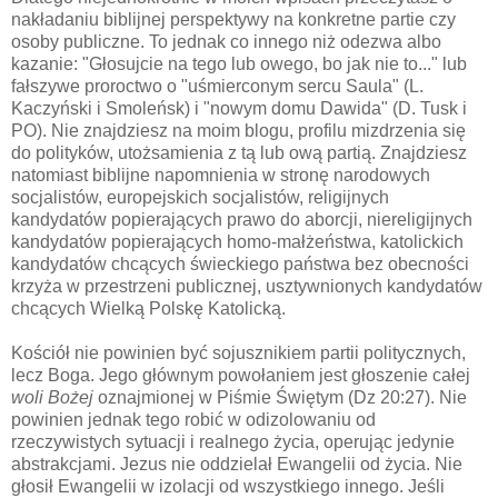
nakładaniu biblijnej perspektywy na konkretne partie czy
osoby publiczne. To jednak co innego niż odezwa albo
kazanie: "Głosujcie na tego lub owego, bo jak nie to..." lub
fałszywe proroctwo o "uśmierconym sercu Saula" (L.
Kaczyński i Smoleńsk) i "nowym domu Dawida" (D. Tusk i
PO).
Nie znajdziesz na moim blogu, profilu mizdrzenia się
do polityków, utożsamienia z tą lub ową partią. Znajdziesz
natomiast biblijne napomnienia w stronę narodowych
socjalistów, europejskich socjalistów, religijnych
kandydatów popierających prawo do aborcji, niereligijnych
kandydatów popierających homo-małżeństwa, katolickich
kandydatów chcących świeckiego państwa bez obecności
krzyża w przestrzeni publicznej, usztywnionych kandydatów
chcących Wielką Polskę Katolicką.
Kościół nie powinien być sojusznikiem partii politycznych,
lecz Boga.
Jego głównym powołaniem jest głoszenie całej
woli Bożej
oznajmionej w Piśmie Świętym (Dz 20:27). Nie
powinien jednak tego robić w odizolowaniu od
rzeczywistych sytuacji i realnego życia, operując jedynie
abstrakcjami. Jezus nie oddzielał Ewangelii od życia.
Nie
głosił Ewangelii w izolacji od wszystkiego innego. Jeśli