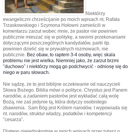
Niektórzy
ewangeliczni chrześcijanie po moich wpisach nt. Rafała
Trzaskowskiego i Szymona Hołowni zamieścili w
komentarzu zarzut wobec mnie, że
pastor nie powinien
publicznie mieszać się w politykę, a swoimi przekonaniami
dotyczącymi poszczególnych kandydatów, partii itp.
powinien dzielić się w prywatnych rozmowach, nie
publicznie.
Bez obaw, to raptem 3-4 osoby, więc skala 
problemu nie jest wielka. Niemniej jako, że zarzut brzmi 
"duchowo" i niektórzy mogą go podchwycić - odniosę się do 
niego w paru słowach. 
Nie sądzę,
że to jest biblijne oczekiwanie od nauczycieli
Słowa Bożego.
Biblia mówi o polityce. Chrystus jest Panem
narodów, a zadaniem pastorów jest wykładać całą wolę
Bożą, nie zaś jedynie tą, która dotyczy osobistego
zbawienia.
Sam Bóg jest Królem narodów. I wypowiada się
nt. narodów, struktur władzy, podatków i kompetencji
"cesarza".
Dlatego niejednokrotnie w moich wpisach przeczytasz o