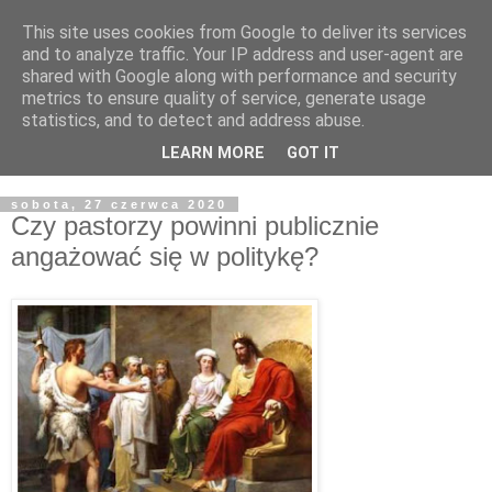
This site uses cookies from Google to deliver its services
Żyjąc wiarą w REALNYM
and to analyze traffic. Your IP address and user-agent are
shared with Google along with performance and security
świecie
metrics to ensure quality of service, generate usage
statistics, and to detect and address abuse.
Blog pastora Pawła Bartosika
LEARN MORE
GOT IT
sobota, 27 czerwca 2020
Czy pastorzy powinni publicznie
angażować się w politykę?