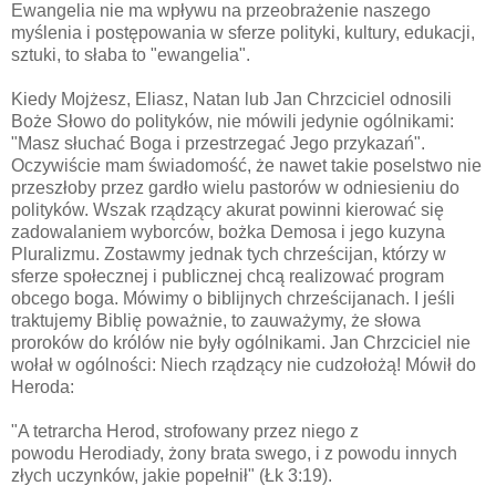
Ewangelia nie ma wpływu na przeobrażenie naszego
myślenia i postępowania w sferze polityki, kultury, edukacji,
sztuki, to słaba to "ewangelia".
Kiedy Mojżesz, Eliasz, Natan lub Jan Chrzciciel odnosili
Boże Słowo do polityków, nie mówili jedynie ogólnikami:
"Masz słuchać Boga i przestrzegać Jego przykazań".
Oczywiście m
am świadomość, że nawet takie poselstwo nie
przeszłoby przez gardło wielu pastorów w odniesieniu do
polityków. Wszak rządzący akurat powinni kierować się
zadowalaniem wyborców, bożka Demosa i jego kuzyna
Pluralizmu. Zostawmy jednak tych chrześcijan, którzy w
sferze społecznej i publicznej chcą realizować program
obcego boga. Mówimy o biblijnych chrześcijanach. I jeśli
traktujemy Biblię poważnie, to zauważymy, że słowa
proroków do królów nie były ogólnikami. Jan Chrzciciel nie
wołał w ogólności: Niech rządzący nie cudzołożą! Mówił do
Heroda:
"A tetrarcha Herod, strofowany przez niego z
powodu Herodiady, żony brata swego, i z powodu innych
złych uczynków, jakie popełnił" (Łk 3:19).