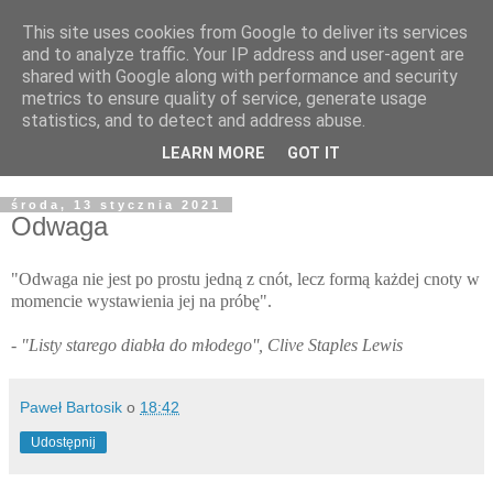
This site uses cookies from Google to deliver its services
Żyjąc wiarą w REALNYM
and to analyze traffic. Your IP address and user-agent are
shared with Google along with performance and security
świecie
metrics to ensure quality of service, generate usage
statistics, and to detect and address abuse.
Blog pastora Pawła Bartosika
LEARN MORE
GOT IT
środa, 13 stycznia 2021
Odwaga
"Odwaga nie jest po prostu jedną z cnót, lecz formą każdej cnoty w
momencie wystawienia jej na próbę".
- "Listy starego diabła do młodego'', Clive Staples Lewis
Paweł Bartosik
o
18:42
Udostępnij