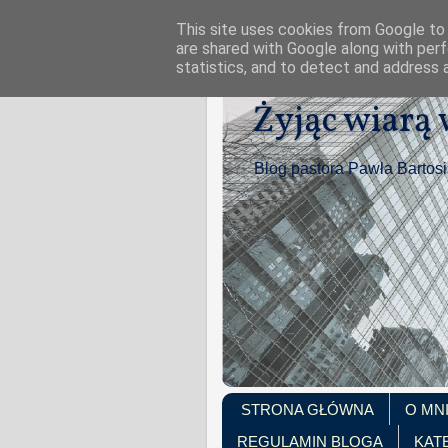
This site uses cookies from Google to d
are shared with Google along with perf
statistics, and to detect and address 
Żyjąc wiarą
Blog pastora Pawła Bartos
STRONA GŁÓWNA
O MN
REGULAMIN BLOGA
KAT