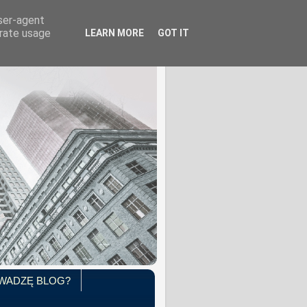
user-agent
erate usage
LEARN MORE
GOT IT
WADZĘ BLOG?