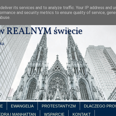
eliver its services and to analyze traffic. Your IP address and 
ormance and security metrics to ensure quality of service, gen
abuse.
 w REALNYM świecie
ika
IE
EWANGELIA
PROTESTANTYZM
DLACZEGO PRO
EDRA I MANHATTAN
WSPARCIE
KONTAKT