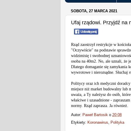
SOBOTA, 27 MARCA 2021
Ufaj rządowi. Przyjdź na
Rząd zaostrzył restrykcje w kościo
"Oczywiście" na podstawie sprawdz
widzimisię i swobodnej uznaniowośc
osoba na 40m2. No, ale uznali, że 
Dlatego domaganie się zamykania ko
wywrotowe i nierozsądne. Słuchaj 
Politycy oraz ich medyczni doradcy u
miejsce niż market budowalny lub m
uważa, a Ty należysz do osób, któr
właściwe i uzasadnione - zapraszam
normy. Rząd zaprasza. Ja również.
Autor:
Paweł Bartosik
o
20:08
Etykiety:
Koronawirus
,
Polityka