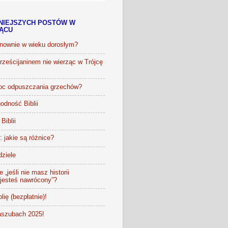
NIEJSZYCH POSTÓW W
IĄCU
onownie w wieku dorosłym?
ześcijaninem nie wierząc w Trójcę
oc odpuszczania grzechów?
odność Biblii
Biblii
t: jakie są różnice?
dziele
 „jeśli nie masz historii
 jesteś nawrócony”?
lię (bezpłatnie)!
szubach 2025!