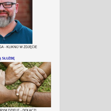
A - KLIKNIJ W ZDJĘCIE
Ą SŁUŻBĘ
YM DZIELE - DOŁĄCZ!