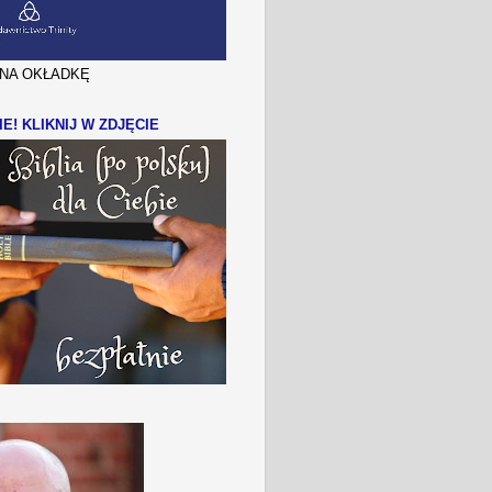
J NA OKŁADKĘ
IE! KLIKNIJ W ZDJĘCIE