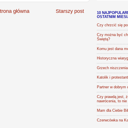
trona główna
Starszy post
10 NAJPOPULAR
OSTATNIM MIES
Czy chrzcić się p
Czy można być chr
Świętą?
Komu jest dana m
Historyczna wiaryg
Grzech niszczenia 
Katolik i protestan
Partner w dobrym 
Czy prawdą jest, że
nawrócenia, to nie
Mam dla Ciebie Bib
Czerwcówka na Ka