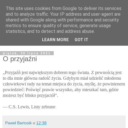
This site uses cookies from Google to deliver its services
Żyjąc wiarą w REALNYM
and to analyze traffic. Your IP address and user-agent are
shared with Google along with performance and security
świecie
metrics to ensure quality of service, generate usage
statistics, and to detect and address abuse.
Blog pastora Pawła Bartosika
LEARN MORE
GOT IT
piątek, 30 lipca 2021
O przyjaźni
„Przyjaźń jest największym dobrem tego świata. Z pewnością jest
to dla mnie główna radość życia. Gdybym miał udzielić młodemu
człowiekowi rady na temat miejsca do życia, myślę, że powinienem
powiedzieć: Poświęć prawie wszystko, aby mieszkać tam, gdzie
możesz być blisko przyjaciół”.
— C.S. Lewis, Listy zebrane
Paweł Bartosik
o
12:38