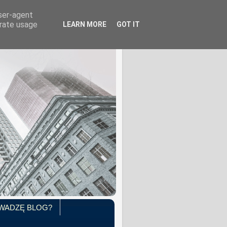
user-agent
erate usage
LEARN MORE
GOT IT
WADZĘ BLOG?