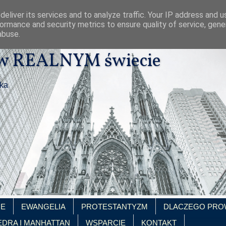
eliver its services and to analyze traffic. Your IP address and 
ormance and security metrics to ensure quality of service, gen
abuse.
 w REALNYM świecie
ika
IE
EWANGELIA
PROTESTANTYZM
DLACZEGO PRO
EDRA I MANHATTAN
WSPARCIE
KONTAKT