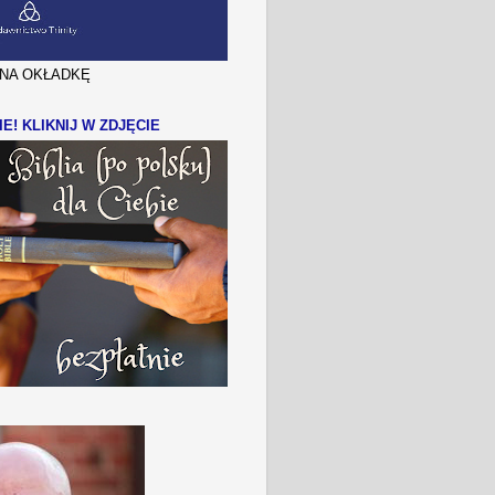
J NA OKŁADKĘ
IE! KLIKNIJ W ZDJĘCIE