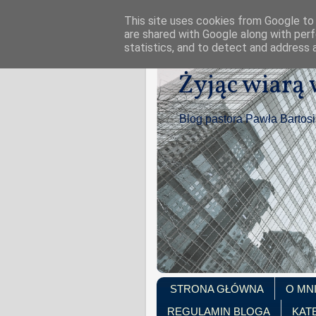
This site uses cookies from Google to d
are shared with Google along with perf
statistics, and to detect and address 
Żyjąc wiarą
Blog pastora Pawła Bartos
STRONA GŁÓWNA
O MN
REGULAMIN BLOGA
KAT