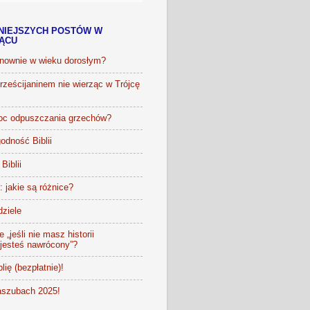
NIEJSZYCH POSTÓW W
IĄCU
onownie w wieku dorosłym?
ześcijaninem nie wierząc w Trójcę
oc odpuszczania grzechów?
odność Biblii
Biblii
t: jakie są różnice?
dziele
 „jeśli nie masz historii
 jesteś nawrócony”?
lię (bezpłatnie)!
szubach 2025!