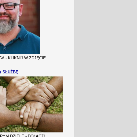
A - KLIKNIJ W ZDJĘCIE
Ą SŁUŻBĘ
YM DZIELE - DOŁĄCZ!