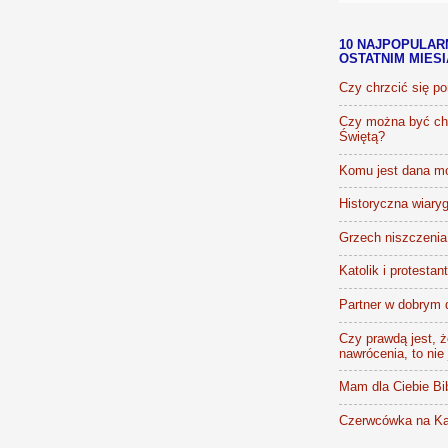
10 NAJPOPULAR
OSTATNIM MIES
Czy chrzcić się p
Czy można być chr
Świętą?
Komu jest dana m
Historyczna wiaryg
Grzech niszczenia 
Katolik i protestan
Partner w dobrym 
Czy prawdą jest, że
nawrócenia, to nie
Mam dla Ciebie Bib
Czerwcówka na Ka