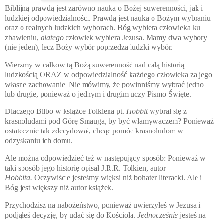
Biblijną prawdą jest zarówno nauka o Bożej suwerenności, jak i
ludzkiej odpowiedzialności. Prawdą jest nauka o Bożym wybraniu
oraz o realnych ludzkich wyborach. Bóg wybiera człowieka ku
zbawieniu,
dlatego
człowiek wybiera Jezusa. Mamy dwa wybory
(nie jeden), lecz Boży wybór poprzedza ludzki wybór.
Wierzmy w całkowitą Bożą suwerenność nad całą historią
ludzkością ORAZ w odpowiedzialność każdego człowieka za jego
własne zachowanie. Nie mówimy, że powinniśmy wybrać jedno
lub drugie, ponieważ o jednym i drugim uczy Pismo Święte.
Dlaczego Bilbo w książce Tolkiena pt.
Hobbit
wybrał się z
krasnoludami pod Górę Smauga, by być włamywaczem? Ponieważ
ostatecznie tak zdecydował, chcąc pomóc krasnoludom w
odzyskaniu ich domu.
Ale można odpowiedzieć też w następujący sposób: Ponieważ w
taki sposób jego historię opisał J.R.R. Tolkien, autor
Hobbita.
Oczywiście jesteśmy więksi niż bohater literacki. Ale i
Bóg jest większy niż autor książek.
Przychodzisz na nabożeństwo, ponieważ uwierzyłeś w Jezusa i
podjąłeś decyzję, by udać się do Kościoła.
Jednocześnie
jesteś na