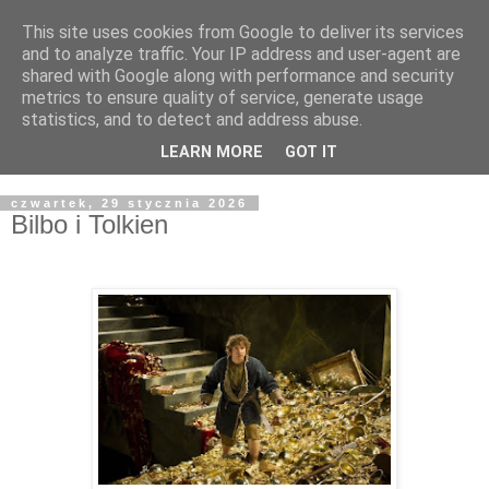
This site uses cookies from Google to deliver its services
Żyjąc wiarą w REALNYM
and to analyze traffic. Your IP address and user-agent are
shared with Google along with performance and security
świecie
metrics to ensure quality of service, generate usage
statistics, and to detect and address abuse.
Blog pastora Pawła Bartosika
LEARN MORE
GOT IT
czwartek, 29 stycznia 2026
Bilbo i Tolkien