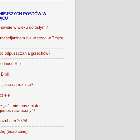
NIEJSZYCH POSTÓW W
IĄCU
onownie w wieku dorosłym?
ześcijaninem nie wierząc w Trójcę
oc odpuszczania grzechów?
odność Biblii
Biblii
t: jakie są różnice?
dziele
 „jeśli nie masz historii
 jesteś nawrócony”?
szubach 2025!
lię (bezpłatnie)!