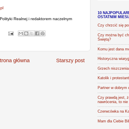
pl
10 NAJPOPULAR
OSTATNIM MIES
 Polityki Realnej i redaktorem naczelnym
Czy chrzcić się p
Czy można być chr
Świętą?
Komu jest dana m
Historyczna wiaryg
trona główna
Starszy post
Grzech niszczenia 
Katolik i protestan
Partner w dobrym 
Czy prawdą jest, że
nawrócenia, to nie
Czerwcówka na Ka
Mam dla Ciebie Bib