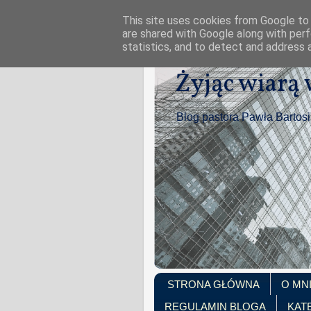
This site uses cookies from Google to d
are shared with Google along with perf
statistics, and to detect and address 
Żyjąc wiarą
Blog pastora Pawła Bartos
STRONA GŁÓWNA
O MN
REGULAMIN BLOGA
KAT