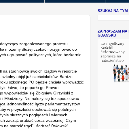
SZUKAJ NA TYM
ZAPRASZAM NA 
GDAŃSKU
 dotyczący zorganizowanego protestu
Nie możemy dłużej czekać i przyjmować do
nych ugrupowań politycznych, które bezkarnie
all na studniówkę swoich rządów w resorcie
 szkolny objął już sześciolatków. Bardzo
oku szkolnego PO będzie chciała wprowadzić
 tyle łatwo, że poparło go Prawo i
go wypowiedział się Zbigniew Girzyński z
 i Młodzieży. Nie należy się też spodziewać
jąca jednomyślność łączy parlamentarzystów
, aby w przyszłości dochować się potulnych
dynie słusznych poglądach i wiernych
ich zacząć urabiać coraz wcześniej. Czym
m na starość trąci".
Andrzej Orkowski