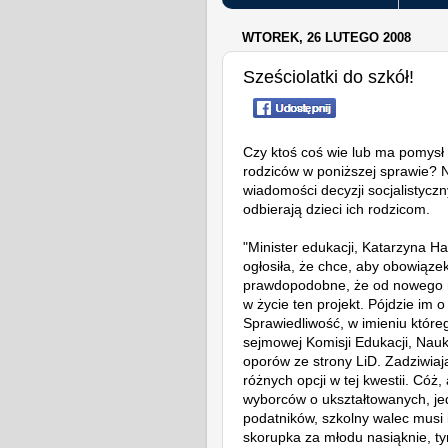
WTOREK, 26 LUTEGO 2008
Sześciolatki do szkół!
Czy ktoś coś wie lub ma pomysł
rodziców w poniższej sprawie? 
wiadomości decyzji socjalistycz
odbierają dzieci ich rodzicom.
"Minister edukacji, Katarzyna H
ogłosiła, że chce, aby obowiązek
prawdopodobne, że od nowego r
w życie ten projekt. Pójdzie im o
Sprawiedliwość, w imieniu które
sejmowej Komisji Edukacji, Nauki
oporów ze strony LiD. Zadziwia
różnych opcji w tej kwestii. Cóż
wyborców o ukształtowanych, je
podatników, szkolny walec musi 
skorupka za młodu nasiąknie, ty