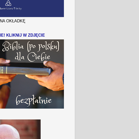
J NA OKŁADKĘ
IE! KLIKNIJ W ZDJĘCIE