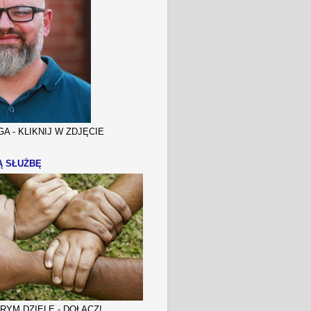
A - KLIKNIJ W ZDJĘCIE
Ą SŁUŻBĘ
YM DZIELE - DOŁĄCZ!