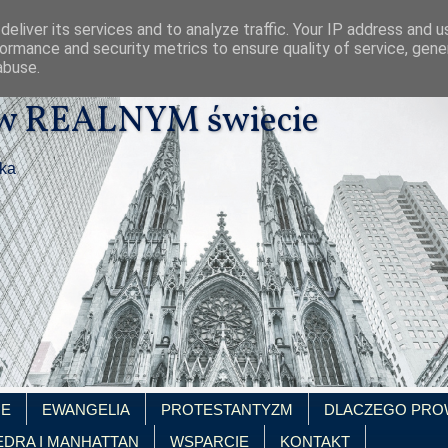
eliver its services and to analyze traffic. Your IP address and 
ormance and security metrics to ensure quality of service, gen
abuse.
 w REALNYM świecie
ika
IE
EWANGELIA
PROTESTANTYZM
DLACZEGO PRO
EDRA I MANHATTAN
WSPARCIE
KONTAKT