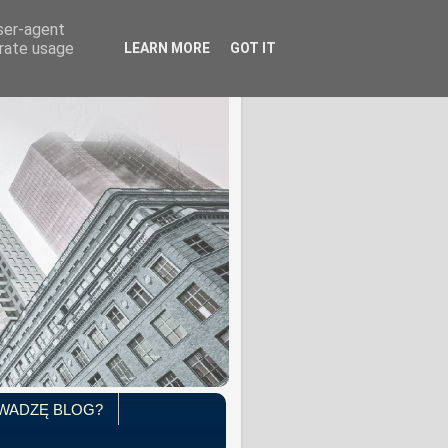
user-agent
erate usage
LEARN MORE
GOT IT
WADZĘ BLOG?