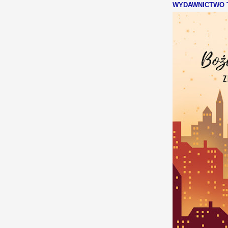
WYDAWNICTWO T