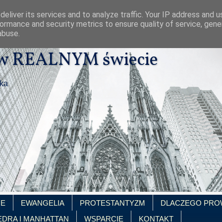
eliver its services and to analyze traffic. Your IP address and 
ormance and security metrics to ensure quality of service, gen
abuse.
 w REALNYM świecie
ika
IE
EWANGELIA
PROTESTANTYZM
DLACZEGO PRO
EDRA I MANHATTAN
WSPARCIE
KONTAKT