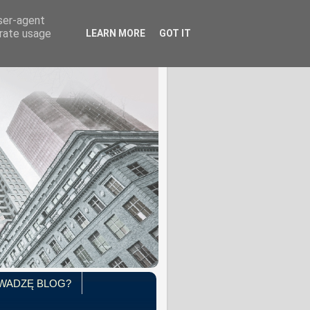
user-agent
erate usage
LEARN MORE
GOT IT
WADZĘ BLOG?