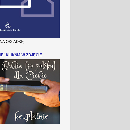
J NA OKŁADKĘ
IE! KLIKNIJ W ZDJĘCIE