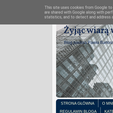
This site uses cookies from Google to d
are shared with Google along with perf
statistics, and to detect and address 
Żyjąc wiarą
Blog pastora Pawła Bartos
STRONA GŁÓWNA
O MN
REGULAMIN BLOGA
KAT