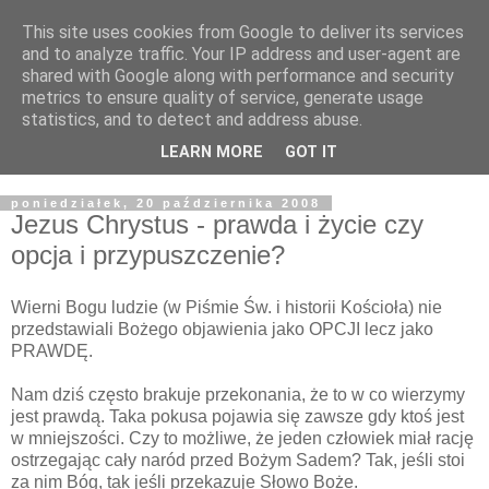
This site uses cookies from Google to deliver its services
Żyjąc wiarą w REALNYM
and to analyze traffic. Your IP address and user-agent are
shared with Google along with performance and security
świecie
metrics to ensure quality of service, generate usage
statistics, and to detect and address abuse.
Blog pastora Pawła Bartosika
LEARN MORE
GOT IT
poniedziałek, 20 października 2008
Jezus Chrystus - prawda i życie czy
opcja i przypuszczenie?
Wierni Bogu ludzie (w Piśmie Św. i historii Kościoła) nie
przedstawiali Bożego objawienia jako OPCJI lecz jako
PRAWDĘ.
Nam dziś często brakuje przekonania, że to w co wierzymy
jest prawdą. Taka pokusa pojawia się zawsze gdy ktoś jest
w mniejszości. Czy to możliwe, że jeden człowiek miał rację
ostrzegając cały naród przed Bożym Sadem? Tak, jeśli stoi
za nim Bóg, tak jeśli przekazuje Słowo Boże.