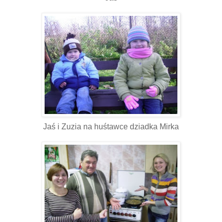
Jaś i Zuzia na huśtawce dziadka Mirka