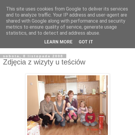
This site uses cookies from Google to deliver its services
Żyjąc wiarą w REALNYM
and to analyze traffic. Your IP address and user-agent are
shared with Google along with performance and security
świecie
metrics to ensure quality of service, generate usage
statistics, and to detect and address abuse.
Blog pastora Pawła Bartosika
LEARN MORE
GOT IT
sobota, 8 listopada 2008
Zdjęcia z wizyty u teściów