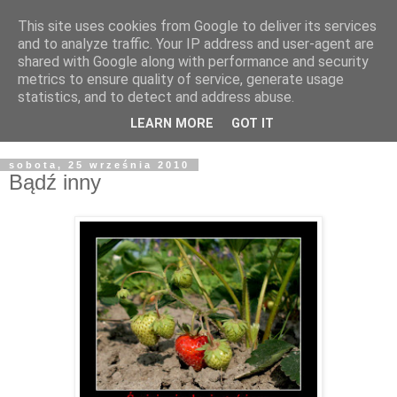
This site uses cookies from Google to deliver its services
Żyjąc wiarą w REALNYM
and to analyze traffic. Your IP address and user-agent are
shared with Google along with performance and security
świecie
metrics to ensure quality of service, generate usage
statistics, and to detect and address abuse.
Blog pastora Pawła Bartosika
LEARN MORE
GOT IT
sobota, 25 września 2010
Bądź inny