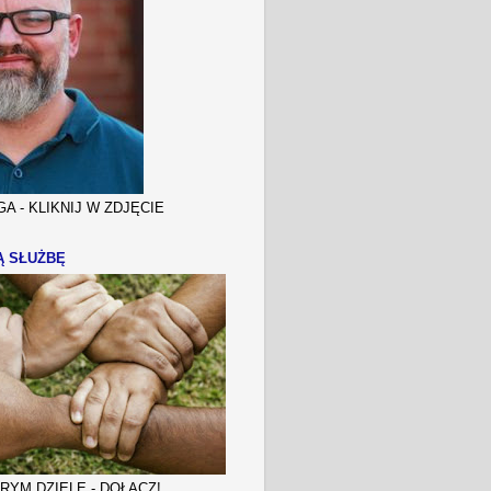
A - KLIKNIJ W ZDJĘCIE
Ą SŁUŻBĘ
YM DZIELE - DOŁĄCZ!