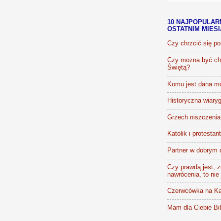
10 NAJPOPULAR
OSTATNIM MIES
Czy chrzcić się p
Czy można być chr
Świętą?
Komu jest dana m
Historyczna wiaryg
Grzech niszczenia 
Katolik i protestan
Partner w dobrym 
Czy prawdą jest, że
nawrócenia, to nie
Czerwcówka na Ka
Mam dla Ciebie Bib