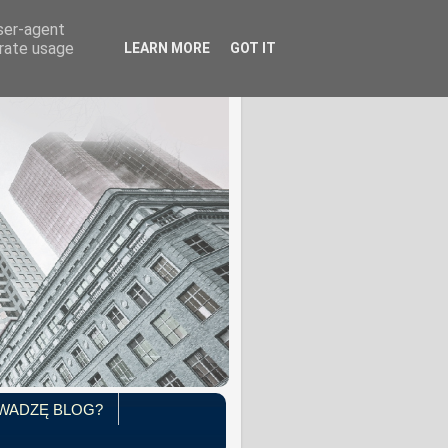
user-agent
erate usage
LEARN MORE
GOT IT
WADZĘ BLOG?