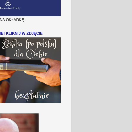
J NA OKŁADKĘ
IE! KLIKNIJ W ZDJĘCIE