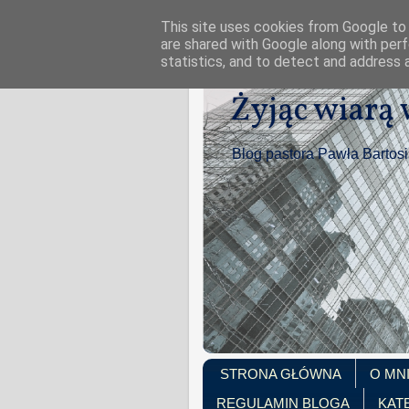
This site uses cookies from Google to d
are shared with Google along with perf
statistics, and to detect and address 
Żyjąc wiarą
Blog pastora Pawła Bartos
STRONA GŁÓWNA
O MN
REGULAMIN BLOGA
KAT