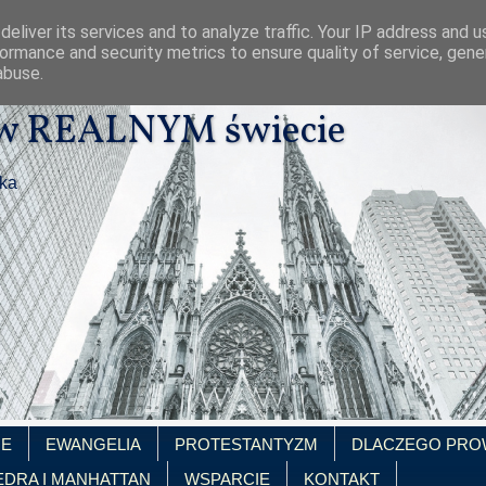
eliver its services and to analyze traffic. Your IP address and 
ormance and security metrics to ensure quality of service, gen
abuse.
 w REALNYM świecie
ika
IE
EWANGELIA
PROTESTANTYZM
DLACZEGO PRO
EDRA I MANHATTAN
WSPARCIE
KONTAKT