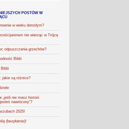
NIEJSZYCH POSTÓW W
IĄCU
onownie w wieku dorosłym?
ześcijaninem nie wierząc w Trójcę
oc odpuszczania grzechów?
odność Biblii
Biblii
t: jakie są różnice?
dziele
 „jeśli nie masz historii
 jesteś nawrócony”?
szubach 2025!
lię (bezpłatnie)!