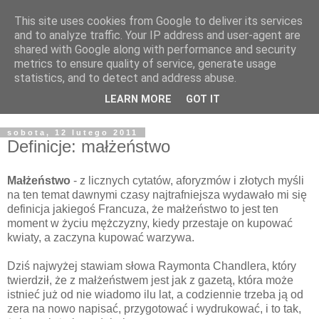
This site uses cookies from Google to deliver its services
Żyjąc wiarą w REALNYM
and to analyze traffic. Your IP address and user-agent are
shared with Google along with performance and security
świecie
metrics to ensure quality of service, generate usage
statistics, and to detect and address abuse.
Blog pastora Pawła Bartosika
LEARN MORE
GOT IT
sobota, 12 lutego 2011
Definicje: małżeństwo
Małżeństwo
- z licznych cytatów, aforyzmów i złotych myśli
na ten temat dawnymi czasy najtrafniejsza wydawało mi się
definicja jakiegoś Francuza, że małżeństwo to jest ten
moment w życiu mężczyzny, kiedy przestaje on kupować
kwiaty, a zaczyna kupować warzywa.
Dziś najwyżej stawiam słowa Raymonta Chandlera, który
twierdził, że z małżeństwem jest jak z gazetą, która może
istnieć już od nie wiadomo ilu lat, a codziennie trzeba ją od
zera na nowo napisać, przygotować i wydrukować, i to tak,