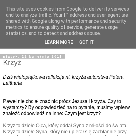
This site uses cookies from Google to deliver its services
Żyjąc wiarą w REALNYM
and to analyze traffic. Your IP address and user-agent are
shared with Google along with performance and security
świecie
metrics to ensure quality of service, generate usage
statistics, and to detect and address abuse.
Blog pastora Pawła Bartosika
LEARN MORE
GOT IT
piątek, 22 kwietnia 2011
Krzyż
Dziś wielopiątkowa refleksja nt. krzyża autorstwa Petera
Leitharta
Paweł nie chciał znać nic prócz Jezusa i krzyża. Czy to
wystarczy? By odpowiedzieć na to pytanie, musimy wpierw
znaleźć odpowiedź na inne: Czym jest krzyż?
Krzyż to dzieło Ojca, który oddał Syna z miłości do świata.
Krzyż to dzieło Syna, który nie upierał się zachłannie przy