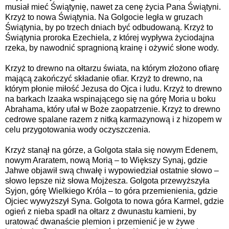
musiał mieć Świątynię, nawet za cenę życia Pana Świątyni.
Krzyż to nowa Świątynia. Na Golgocie legła w gruzach
Świątynia, by po trzech dniach być odbudowaną. Krzyż to
Świątynia proroka Ezechiela, z której wypływa życiodajna
rzeka, by nawodnić spragnioną krainę i ożywić słone wody.
Krzyż to drewno na ołtarzu świata, na którym złożono ofiarę
mającą zakończyć składanie ofiar. Krzyż to drewno, na
którym płonie miłość Jezusa do Ojca i ludu. Krzyż to drewno
na barkach Izaaka wspinającego się na górę Moria u boku
Abrahama, który ufał w Boże zaopatrzenie. Krzyż to drewno
cedrowe spalane razem z nitką karmazynową i z hizopem w
celu przygotowania wody oczyszczenia.
Krzyż stanął na górze, a Golgota stała się nowym Edenem,
nowym Araratem, nową Morią – to Większy Synaj, gdzie
Jahwe objawił swą chwałę i wypowiedział ostatnie słowo –
słowo lepsze niż słowa Mojżesza. Golgota przewyższyła
Syjon, górę Wielkiego Króla – to góra przemienienia, gdzie
Ojciec wywyższył Syna. Golgota to nowa góra Karmel, gdzie
ogień z nieba spadł na ołtarz z dwunastu kamieni, by
uratować dwanaście plemion i przemienić je w żywe