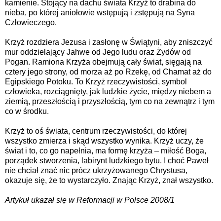
kamienie. Stojący na dachu świata Krzyż to drabina do
nieba, po której aniołowie wstępują i zstępują na Syna
Człowieczego.
Krzyż rozdziera Jezusa i zasłonę w Świątyni, aby zniszczyć
mur oddzielający Jahwe od Jego ludu oraz Żydów od
Pogan. Ramiona Krzyża obejmują cały świat, sięgają na
cztery jego strony, od morza aż po Rzekę, od Chamat aż do
Egipskiego Potoku. To Krzyż rzeczywistości, symbol
człowieka, rozciągnięty, jak ludzkie życie, między niebem a
ziemią, przeszłością i przyszłością, tym co na zewnątrz i tym
co w środku.
Krzyż to oś świata, centrum rzeczywistości, do której
wszystko zmierza i skąd wszystko wynika. Krzyż uczy, że
świat i to, co go napełnia, ma formę krzyża – miłość Boga,
porządek stworzenia, labirynt ludzkiego bytu. I choć Paweł
nie chciał znać nic prócz ukrzyżowanego Chrystusa,
okazuje się, że to wystarczyło. Znając Krzyż, znał wszystko.
Artykuł ukazał się w Reformacji w Polsce 2008/1