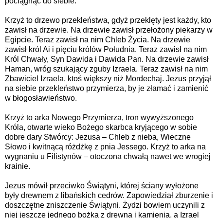
pociągnąć do siebie.
Krzyż to drzewo przekleństwa, gdyż przeklęty jest każdy, kto
zawisł na drzewie. Na drzewie zawisł przełożony piekarzy w
Egipcie. Teraz zawisł na nim Chleb Życia. Na drzewie
zawisł król Ai i pięciu królów Południa. Teraz zawisł na nim
Król Chwały, Syn Dawida i Dawida Pan. Na drzewie zawisł
Haman, wróg szukający zguby Izraela. Teraz zawisł na nim
Zbawiciel Izraela, ktoś większy niż Mordechaj. Jezus przyjął
na siebie przekleństwo przymierza, by je złamać i zamienić
w błogosławieństwo.
Krzyż to arka Nowego Przymierza, tron wywyższonego
Króla, otwarte wieko Bożego skarbca kryjącego w sobie
dobre dary Stwórcy: Jezusa – Chleb z nieba, Wieczne
Słowo i kwitnącą różdżkę z pnia Jessego. Krzyż to arka na
wygnaniu u Filistynów – otoczona chwałą nawet we wrogiej
krainie.
Jezus mówił przeciwko Świątyni, której ściany wyłożone
były drewnem z libańskich cedrów. Zapowiedział zburzenie i
doszczętne zniszczenie Świątyni. Żydzi bowiem uczynili z
niej jeszcze jednego bożka z drewna i kamienia, a Izrael