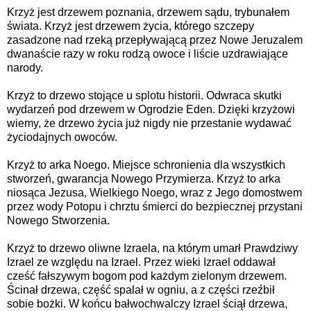
Krzyż jest drzewem poznania, drzewem sądu, trybunałem
świata. Krzyż jest drzewem życia, którego szczepy
zasadzone nad rzeką przepływającą przez Nowe Jeruzalem
dwanaście razy w roku rodzą owoce i liście uzdrawiające
narody.
Krzyż to drzewo stojące u splotu historii. Odwraca skutki
wydarzeń pod drzewem w Ogrodzie Eden. Dzięki krzyżowi
wiemy, że drzewo życia już nigdy nie przestanie wydawać
życiodajnych owoców.
Krzyż to arka Noego. Miejsce schronienia dla wszystkich
stworzeń, gwarancja Nowego Przymierza. Krzyż to arka
niosąca Jezusa, Wielkiego Noego, wraz z Jego domostwem
przez wody Potopu i chrztu śmierci do bezpiecznej przystani
Nowego Stworzenia.
Krzyż to drzewo oliwne Izraela, na którym umarł Prawdziwy
Izrael ze względu na Izrael. Przez wieki Izrael oddawał
cześć fałszywym bogom pod każdym zielonym drzewem.
Ścinał drzewa, część spalał w ogniu, a z części rzeźbił
sobie bożki. W końcu bałwochwalczy Izrael ściął drzewa,