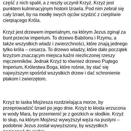
część z nich spalił, a z reszty uczynił Krzyż. Krzyż jest
punktem kulminacyjnym historii Izraela. Pod nim zebrał się
cały Izrael, by na modłę swych ojców szydzić z cierpliwie
cierpiącego Króla.
Krzyż jest drzewem imperialnym, na którym Jezus zginął za
bunt przeciw imperium. To drzewo Babilonu i Rzymu, a
także wszystkich władz i zwierzchności, które znają jednego
tylko króla – cesarza. To drzewo władzy, które dało początek
krzyżom znaczącym miejsca kaźni niezliczonej rzeszy
męczenników. Jednak Krzyż to również drzewo Piątego
Imperium, Królestwa Boga, które rośnie, by stać się
najwyższym spośród wszystkich drzew i dać schronienie
ptakom i zwierzętom.
Krzyż to laska Mojżesza rozdzielająca morze, by
przeprowadzić Izrael po jego dnie. Krzyż to kłoda wrzucona
w wody Mara, by przemienić je z gorzkich w słodkie. Krzyż
to słup, na którym Mojżesz wywyższył węża na pustyni –
podobnie Jezus został wywyższony, by wszystkich