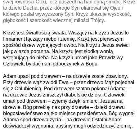
swej równości Ojcu, lecz poszedł na haniebną śmierć. Krzyż
to dzieło Ducha, przez którego Syn ofiarował się Ojcu i
którego posłał wywyższony Syn. Krzyż ukazuje wysokość,
głębokość i szerokość wiecznej miłości Trójcy.
Krzyż jest światłością świata. Wiszący na krzyżu Jezus to
firmament łączący niebo i ziemię. Krzyż jest pierwszym
spośród drzew wydających owoc. Na krzyżu Jezus świeci
jak gwiazda poranna. Na krzyżu jest słodką wonią
wstępującą do nieba. Na krzyżu umarł jako Prawdziwy
Człowiek, by dać nam odpoczynek w Bogu.
Adam upadł pod drzewem – na drzewie został zbawiony.
Przy drzewie wąż zwiódł Ewę – przez drzewo Mąż pojednał
się z Oblubienicą. Pod drzewem szatan pokonał Adama –
na drzewie Jezus zniszczył diabelskie dzieła. Człowiek
umarł pod drzewem – żyjemy dzięki śmierci Jezusa na
drzewie. Bóg przeklął nas przy drzewie – dzięki drzewu
błogosławieństwo zajęło miejsce przekleństwa. Bóg wygnał
Adama spod drzewa życia – na drzewie Ostatni Adam
doświadczył wygnania, abyśmy mogli odziedziczyć ziemię.