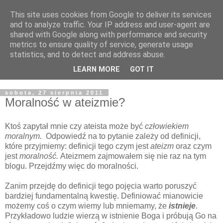
This site uses cookies from Google to deliver its services
Żyjąc wiarą w REALNYM
and to analyze traffic. Your IP address and user-agent are
shared with Google along with performance and security
świecie
metrics to ensure quality of service, generate usage
statistics, and to detect and address abuse.
Blog pastora Pawła Bartosika
LEARN MORE
GOT IT
sobota, 27 sierpnia 2011
Moralność w ateizmie?
Ktoś zapytał mnie czy ateista może być
człowiekiem
moralnym.
Odpowiedź na to pytanie zależy od definicji,
które przyjmiemy: definicji tego czym jest
ateizm
oraz czym
jest
moralność.
Ateizmem zajmowałem się nie raz na tym
blogu. Przejdźmy więc do moralności.
Zanim przejdę do definicji tego pojęcia warto poruszyć
bardziej fundamentalną kwestię. Definiować mianowicie
możemy coś o czym wiemy lub mniemamy, że
istnieje
.
Przykładowo ludzie wierzą w istnienie Boga i próbują Go na