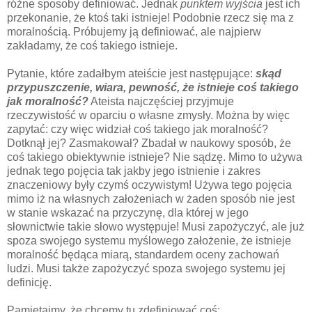
różne sposoby definiować. Jednak
punktem wyjścia
jest ich
przekonanie, że ktoś taki istnieje! Podobnie rzecz się ma z
moralnością. Próbujemy ją definiować, ale najpierw
zakładamy, że coś takiego istnieje.
Pytanie, które zadałbym ateiście jest następujące:
skąd
przypuszczenie, wiara, pewność, że istnieje coś takiego
jak moralność?
Ateista najczęściej przyjmuje
rzeczywistość w oparciu o własne zmysły. Można by więc
zapytać: czy więc widział coś takiego jak moralność?
Dotknął jej? Zasmakował? Zbadał w naukowy sposób, że
coś takiego obiektywnie istnieje? Nie sądzę. Mimo to używa
jednak tego pojęcia tak jakby jego istnienie i zakres
znaczeniowy były czymś oczywistym! Używa tego pojęcia
mimo iż na własnych założeniach w żaden sposób nie jest
w stanie wskazać na przyczynę, dla której w jego
słownictwie takie słowo występuje! Musi zapożyczyć, ale już
spoza swojego systemu myślowego założenie, że istnieje
moralność będąca miarą, standardem oceny zachowań
ludzi. Musi także zapożyczyć spoza swojego systemu jej
definicję.
Pamiętajmy, że chcemy tu zdefiniować coś: