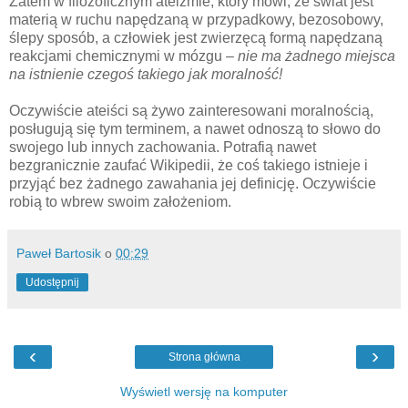
Zatem w filozoficznym ateizmie, który mówi, że świat jest
materią w ruchu napędzaną w przypadkowy, bezosobowy,
ślepy sposób, a człowiek jest zwierzęcą formą napędzaną
reakcjami chemicznymi w mózgu –
nie ma żadnego miejsca
na istnienie czegoś takiego jak moralność!
Oczywiście ateiści są żywo zainteresowani moralnością,
posługują się tym terminem, a nawet odnoszą to słowo do
swojego lub innych zachowania. Potrafią nawet
bezgranicznie zaufać Wikipedii, że coś takiego istnieje i
przyjąć bez żadnego zawahania jej definicję. Oczywiście
robią to wbrew swoim założeniom.
Paweł Bartosik
o
00:29
Udostępnij
‹
›
Strona główna
Wyświetl wersję na komputer