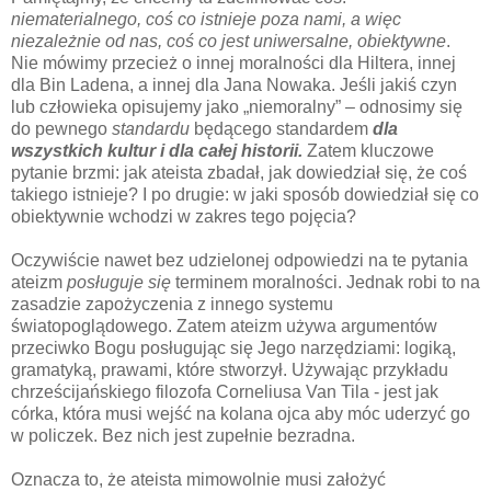
niematerialnego, coś co istnieje poza nami, a więc
niezależnie od nas, coś co jest uniwersalne, obiektywne
.
Nie mówimy przecież o innej moralności dla Hiltera, innej
dla Bin Ladena, a innej dla Jana Nowaka. Jeśli jakiś czyn
lub człowieka opisujemy jako „niemoralny” – odnosimy się
do pewnego
standardu
będącego standardem
dla
wszystkich kultur i dla całej historii.
Zatem kluczowe
pytanie brzmi: jak ateista zbadał, jak dowiedział się, że coś
takiego istnieje? I po drugie: w jaki sposób dowiedział się co
obiektywnie wchodzi w zakres tego pojęcia?
Oczywiście nawet bez udzielonej odpowiedzi na te pytania
ateizm
posługuje się
terminem moralności. Jednak robi to na
zasadzie zapożyczenia z innego systemu
światopoglądowego. Zatem ateizm używa argumentów
przeciwko Bogu posługując się Jego narzędziami: logiką,
gramatyką, prawami, które stworzył. Używając przykładu
chrześcijańskiego filozofa Corneliusa Van Tila - jest jak
córka, która musi wejść na kolana ojca aby móc uderzyć go
w policzek. Bez nich jest zupełnie bezradna.
Oznacza to, że ateista mimowolnie musi założyć