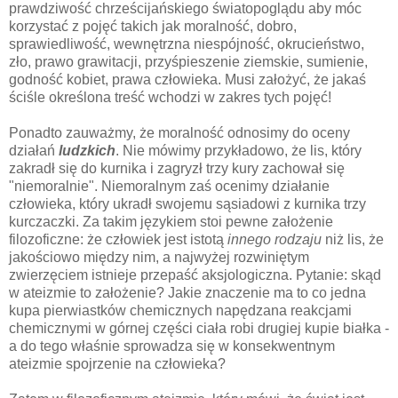
prawdziwość chrześcijańskiego światopoglądu aby móc
korzystać z pojęć takich jak moralność, dobro,
sprawiedliwość, wewnętrzna niespójność, okrucieństwo,
zło, prawo grawitacji, przyśpieszenie ziemskie, sumienie,
godność kobiet, prawa człowieka. Musi założyć, że jakaś
ściśle określona treść wchodzi w zakres tych pojęć!
Ponadto zauważmy, że moralność odnosimy do oceny
działań
ludzkich
. Nie mówimy przykładowo, że lis, który
zakradł się do kurnika i zagryzł trzy kury zachował się
"niemoralnie". Niemoralnym zaś ocenimy działanie
człowieka, który ukradł swojemu sąsiadowi z kurnika trzy
kurczaczki. Za takim językiem stoi pewne założenie
filozoficzne: że człowiek jest istotą
innego rodzaju
niż lis, że
jakościowo między nim, a najwyżej rozwiniętym
zwierzęciem istnieje przepaść aksjologiczna. Pytanie: skąd
w ateizmie to założenie? Jakie znaczenie ma to co jedna
kupa pierwiastków chemicznych napędzana reakcjami
chemicznymi w górnej części ciała robi drugiej kupie białka -
a do tego właśnie sprowadza się w konsekwentnym
ateizmie spojrzenie na człowieka?