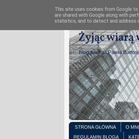
This site uses cookies from Google to d
are shared with Google along with perf
statistics, and to detect and address 
Żyjąc wiarą
Blog pastora Pawła Bartos
STRONA GŁÓWNA
O MN
REGULAMIN BLOGA
KAT