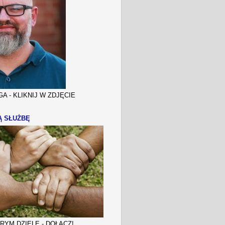
A - KLIKNIJ W ZDJĘCIE
Ą SŁUŻBĘ
YM DZIELE - DOŁĄCZ!