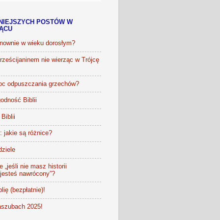
NIEJSZYCH POSTÓW W
IĄCU
onownie w wieku dorosłym?
ześcijaninem nie wierząc w Trójcę
oc odpuszczania grzechów?
odność Biblii
Biblii
t: jakie są różnice?
dziele
 „jeśli nie masz historii
 jesteś nawrócony”?
lię (bezpłatnie)!
szubach 2025!