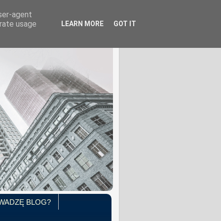
user-agent
erate usage
LEARN MORE
GOT IT
WADZĘ BLOG?