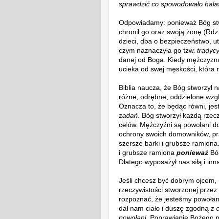
sprawdzić co spowodowało hała
Odpowiadamy: ponieważ Bóg stw
chronił go oraz swoją żonę (Rdz
dzieci, dba o bezpieczeństwo, ut
czym naznaczyła go tzw.
tradycy
danej od Boga. Kiedy mężczyzna
ucieka od swej męskości, która 
Biblia naucza, że Bóg stworzył na
różne, odrębne, oddzielone wzgl
Oznacza to, że będąc równi, je
zadań
. Bóg stworzył każdą rzec
celów. Mężczyźni są powołani do
ochrony swoich domowników, pr
szersze barki i grubsze ramiona
i grubsze ramiona
ponieważ
Bóg
Dlatego wyposażył nas siłą i inn
Jeśli chcesz być dobrym ojcem,
rzeczywistości stworzonej prze
rozpoznać, że jesteśmy powołan
dał nam ciało i duszę zgodną
z
powołani.
Poprawianie Bożego pl