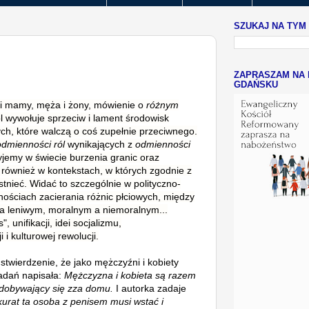
SZUKAJ NA TYM
ZAPRASZAM NA 
GDAŃSKU
 i mamy, męża i żony, mówienie o
różnym
l wywołuje sprzeciw i lament środowisk
ch, które walczą o coś zupełnie przeciwnego.
odmienności ról
wynikających z
odmienności
jemy w świecie burzenia granic oraz
 również w kontekstach, w których zgodnie z
nieć. Widać to szczególnie w polityczno-
ościach zacierania różnic płciowych, między
a leniwym, moralnym a niemoralnym...
 unifikacji, idei socjalizmu,
 i kulturowej rewolucji.
stwierdzenie, że jako mężczyźni i kobiety
adań napisała:
Mężczyzna i kobieta są razem
ydobywający się zza domu.
I autorka zadaje
urat ta osoba z penisem musi wstać i