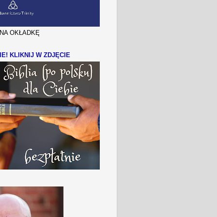
J NA OKŁADKĘ
IE! KLIKNIJ W ZDJĘCIE