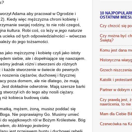
s?
orzył Adama aby pracował w Ogrodzie i
10 NAJPOPULAR
OSTATNIM MIES
 2). Kiedy więc mężczyzna chroni kobietę i
rzymanie swojej rodziny, to nie robi czegoś,
Czy chrzcić się p
jna kultura.
Robi coś, co leży w
jego naturze
 ucieka od tych odpowiedzialności – wówczas
Czy można być chr
Świętą?
należy do jego tożsamości.
Komu jest dana m
s jako mężczyznę i kobietę czyli jako istoty
ędem siebie, ale i dopełniające się nawzajem.
Historyczna wiaryg
steśmy jednak
różni
i stworzeni
do różnych
z i każde stworzenie w świecie do pewnych
Grzech niszczenia 
 noszenia ciężarów, duchowej i fizycznej
Katolik i protestan
acy poza domem, ale nie dlatego, że mają
. Jest dokładnie odwrotnie. Mają szersze barki
Partner w dobrym 
 stworzył ich do tego aby nosili ciężary.
ą niż kobieca budową ciała.
Czy prawdą jest, że
nawrócenia, to nie
 matką, mężem, żoną, musisz poddać się
z Boga. Nie poprawiajmy Go. Musimy umieć
Mam dla Ciebie Bib
i do wyjątkowych ról w Bożym Królestwie. Bóg
Czerwcówka na Ka
celem, do którego jesteśmy
anu jest przejawem buntu i duchowej rebelii.