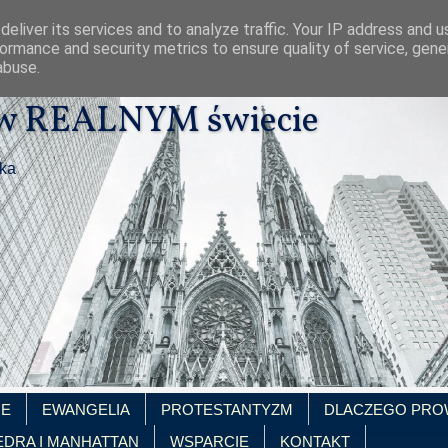
eliver its services and to analyze traffic. Your IP address and 
ormance and security metrics to ensure quality of service, gen
abuse.
 w REALNYM świecie
ika
IE
EWANGELIA
PROTESTANTYZM
DLACZEGO PRO
EDRA I MANHATTAN
WSPARCIE
KONTAKT