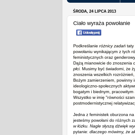
ŚRODA, 24 LIPCA 2013
Ciało wyraża powołanie
Podkreślanie
różnicy zadań
taty
powołaniu wynikającym z tych ró
feministycznych oraz genderowy
Dążą mianowicie do znoszenia
płci.
Musimy być świadomi, że ży
znoszenia wszelkich rozróżnień,
Bożym zamierzeniem, powinny ist
ideologiczno-społecznych aktywn
bogatym i biednym, pracowitym 
Wszystko w imię "równości szans",
postmodernistycznej relatywizacji
Jedna z feministek oburzona na 
jesteśmy powołani do różnych z
w łóżku. Nagle słyszą dźwięk w
pytanie:
dlaczego mówimy, że ak