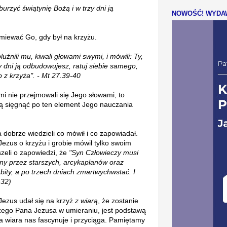
burzyć świątynię Bożą i w trzy dni ją
NOWOŚĆ! WYDAW
śmiewać Go, gdy był na krzyżu.
luźnili mu, kiwali głowami swymi, i mówili: Ty,
zy dni ją odbudowujesz, ratuj siebie samego,
p z krzyża". - Mt 27.39-40
i nie przejmowali się Jego słowami, to
ą sięgnąć po ten element Jego nauczania
dobrze wiedzieli co mówił i co zapowiadał.
Jezus o krzyżu i grobie mówił tylko swoim
zeli o zapowiedzi, że
"
Syn Człowieczy musi
ony przez starszych, arcykapłanów oraz
bity, a po trzech dniach zmartwychwstać. I
-32)
Jezus udał się na krzyż
z wiarą
, że zostanie
zego Pana Jezusa w umieraniu, jest podstawą
a wiara nas fascynuje i przyciąga. Pamiętamy