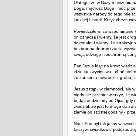
Dlatego, że w Bożym uniżeniu n
Boga, mądrość Boga i moc przeba
wszystkie narody do tego miejsc
ludzkiej historii. Krzyż chrystuso
Powiedziałem, że wspominanie k
on oznacza i wiemy, że jest dr
dokonało. I wiemy, że atrakcyjno
bezbronna dobroć rzuciła wyzwan
swoją odwagę nieuchronną cen
Pan Jezus idąc na krzyż wiedział
idzie ku zwycięstwu - choć pośró
że zamierza powrócić z grobu, 
Jezus zstąpił w ciemności, ale w
nigdy nie przestał wierzyć, że w
będąc oddzielony od Ojca, gdy 
wiedział, że jest to droga do świ
ziemię od szóstej godziny - prze
Nasz Pan był tak jasny w swoich
fałszywi świadkowie podczas Jeg