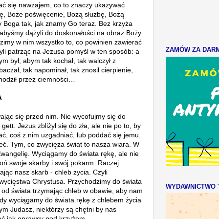
ać się nawzajem, co to znaczy ukazywać
ę, Boże poświęcenie, Bożą służbę, Bożą
y Boga tak, jak znamy Go teraz. Bez krzyża
 abyśmy dążyli do doskonałości na obraz Boży.
zimy w nim wszystko to, co powinien zawierać
ZAMÓW ZA DARMO
yli patrząc na Jezusa pomyśl w ten sposób: a
m był; abym tak kochał, tak walczył z
baczał, tak napominał, tak znosił cierpienie,
echodził przez ciemności…
A
wając się przed nim. Nie wycofujmy się do
tt. Jezus zbliżył się do zła, ale nie po to, by
ć, coś z nim uzgadniać, lub poddać się jemu.
zeć. Tym, co zwycięża świat to nasza wiara. W
wangelię. Wyciągamy do świata rękę, ale nie
łoń swoje skarby i swój pokarm. Raczej
jąc nasz skarb - chleb życia. Czyli
zwycięstwa Chrystusa. Przychodzimy do świata
WYDAWNICTWO T
y od świata trzymając chleb w obawie, aby nam
kiedy wyciągamy do świata rękę z chlebem życia
ym Judasz, niektórzy są chętni by nas
iać jak oprawcy pod krzyżem.