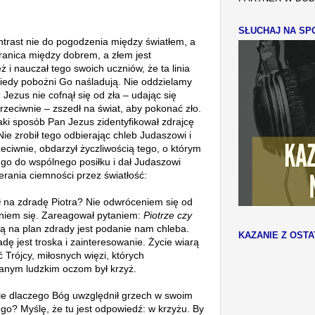
SŁUCHAJ NA SPO
ontrast nie do pogodzenia między światłem, a
granica między dobrem, a złem jest
ż i nauczał tego swoich uczniów, że ta linia
 kiedy pobożni
Go
naśladują. Nie oddzielamy
. Jezus nie cofnął się od zła – udając się
rzeciwnie – zszedł na świat, aby pokonać zło.
ki sposób Pan Jezus zidentyfikował zdrajcę
ie zrobił tego odbierając chleb Judaszowi i
eciwnie, obdarzył życzliwością tego, o którym
ł go do wspólnego posiłku i dał Judaszowi
erania ciemności przez światłość:
 na zdradę Piotra? Nie odwróceniem się od
aniem się. Zareagował pytaniem:
Piotrze czy
 na plan zdrady jest podanie nam chleba.
KAZANIE Z OSTA
ę jest troska i zainteresowanie. Życie wiarą
Trójcy, miłosnych więzi, których
anym ludzkim oczom był krzyż.
le dlaczego Bóg uwzględnił grzech w swoim
ego? Myślę, że tu jest odpowiedź: w krzyżu. By