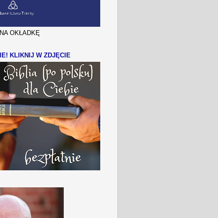
J NA OKŁADKĘ
IE! KLIKNIJ W ZDJĘCIE