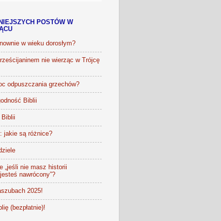
NIEJSZYCH POSTÓW W
IĄCU
onownie w wieku dorosłym?
ześcijaninem nie wierząc w Trójcę
oc odpuszczania grzechów?
odność Biblii
Biblii
t: jakie są różnice?
dziele
 „jeśli nie masz historii
 jesteś nawrócony”?
szubach 2025!
lię (bezpłatnie)!