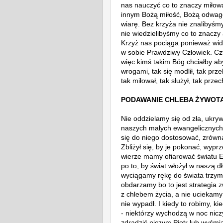
nas nauczyć co to znaczy miłow
innym Bożą miłość, Bożą odwag
wiarę. Bez krzyża nie znalibyśm
nie wiedzielibyśmy co to znaczy
K
rzyż nas pociąga ponieważ wid
w sobie Prawdziwy Człowiek.
Cz
więc kimś takim Bóg chciałby aby
wrogami, tak się modlił, tak prze
tak miłował, tak służył, tak prz
PODAWANIE CHLEBA ŻYWOT
Nie oddzielamy się od zła, ukry
naszych małych ewangelicznych ge
się do niego dostosować, zrówna
Zbliżył się, by je pokonać, wypr
wierze mamy ofiarować światu E
po to, by świat włożył w naszą d
wyciągamy rękę do świata trzyma
obdarzamy bo to jest strategia 
z chlebem życia, a nie uciekam
nie wypadł. I kiedy to robimy, 
- niektórzy wychodzą w noc nicz
zdradzić niczym Piotr lub wyśm