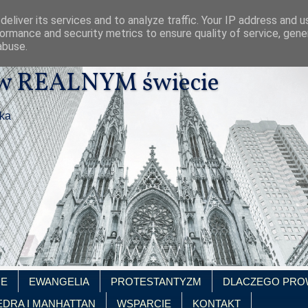
eliver its services and to analyze traffic. Your IP address and 
ormance and security metrics to ensure quality of service, gen
abuse.
 w REALNYM świecie
ika
IE
EWANGELIA
PROTESTANTYZM
DLACZEGO PRO
EDRA I MANHATTAN
WSPARCIE
KONTAKT