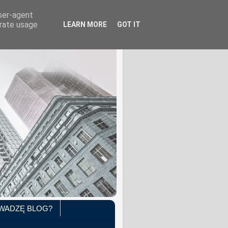
user-agent
erate usage
LEARN MORE
GOT IT
WADZĘ BLOG?