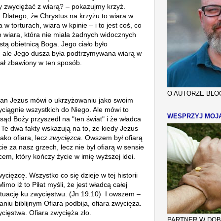
y zwyciężać z wiarą? – pokazujmy krzyż.
Dlatego, że Chrystus na krzyżu to wiara w
 w torturach, wiara w kpinie – i to jest coś, co
to wiara, która nie miała żadnych widocznych
stą obietnicą Boga. Jego ciało było
 ale Jego dusza była podtrzymywana wiarą w
stał zbawiony w ten sposób.
O AUTORZE BLOG
Pan
Jezus mówi o ukrzyżowaniu jako swoim
yciągnie wszystkich do Niego. Ale mówi to
WESPRZYJ MOJ
e sąd Boży przyszedł na "ten świat" i że władca
 Te dwa fakty wskazują na to, że k
iedy Jezus
jako ofiara, lecz
zwycięzca
. Owszem był ofiarą
ie za nasz grzech, lecz nie był ofiarą w sensie
, który kończy życie w imię wyższej idei.
ięzcę. Wszystko co się dzieje w tej historii
imo iż to Piłat myśli, że jest władcą całej
sytuację ku zwycięstwu. (Jn 19.10) I owszem –
aniu biblijnym Ofiara podbija, ofiara zwycięża.
ycięstwa. Ofiara zwycięża zło.
PARTNER W DOBR