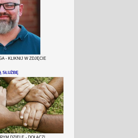
A - KLIKNIJ W ZDJĘCIE
Ą SŁUŻBĘ
YM DZIELE - DOŁĄCZ!