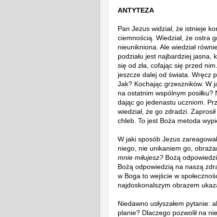
ANTYTEZA
Pan Jezus widział, że istnieje k
ciemnością. Wiedział, że ostra 
nieunikniona. Ale wiedział równie
podziału jest najbardziej jasna,
się od zła, cofając się przed nim
jeszcze dalej od świata. Wręcz p
Jak? Kochając grzeszników. W ja
na ostatnim wspólnym posiłku? N
dając go jedenastu uczniom. Prz
wiedział, że go zdradzi. Zaprosi
chleb. To jest Boża metoda wypi
W jaki sposób Jezus zareagował
niego, nie unikaniem go, obraż
mnie miłujesz?
Bożą odpowiedzią
Bożą odpowiedzią na naszą zdrad
w Boga to wejście w społeczność 
najdoskonalszym obrazem ukaz
Niedawno usłyszałem pytanie: a
planie? Dlaczego pozwolił na ni