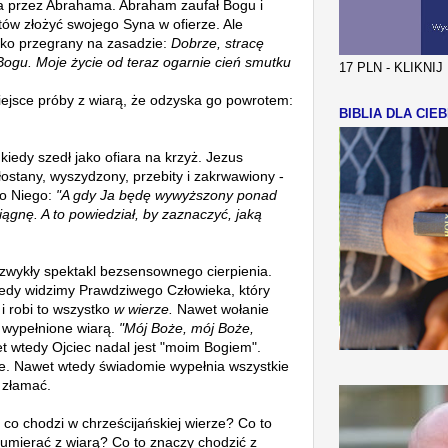
aka przez Abrahama. Abraham zaufał Bogu i
ów złożyć swojego Syna w ofierze. Ale
ako przegrany na zasadzie:
Dobrze, stracę
Bogu. Moje życie od teraz ogarnie cień smutku
17 PLN - KLIKNI
ejsce próby z wiarą, że odzyska go powrotem:
BIBLIA DLA CIEB
 kiedy szedł jako ofiara na krzyż. Jezus
łostany, wyszydzony, przebity i zakrwawiony -
do Niego:
"
A gdy Ja będę wywyższony ponad
iągnę. A to powiedział, by zaznaczyć, jaką
 zwykły spektakl bezsensownego cierpienia.
iedy widzimy Prawdziwego Człowieka, który
 i robi to wszystko
w wierze.
Nawet wołanie
t wypełnione wiarą.
"Mój Boże, mój Boże,
 wtedy Ojciec nadal jest "moim Bogiem".
e. Nawet wtedy świadomie wypełnia wszystkie
a złamać.
o co chodzi w chrześcijańskiej wierze? Co to
umierać z wiarą? Co to znaczy chodzić z