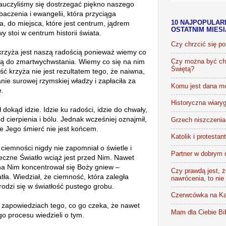
auczyliśmy się dostrzegać piękno naszego
czenia i ewangelii, która przyciąga
a, do miejsca, które jest centrum, jądrem
10 NAJPOPULAR
OSTATNIM MIES
wy stoi w centrum historii świata.
Czy chrzcić się p
rzyża jest naszą radością ponieważ wiemy co
ogą do zmartwychwstania. Wiemy co się na nim
Czy można być chr
Świętą?
ść krzyża nie jest rezultatem tego, że naiwna,
ie surowej rzymskiej władzy i zapłaciła za
Komu jest dana m
ę.
Historyczna wiaryg
 dokąd idzie. Idzie ku radości, idzie do chwały,
d cierpienia i bólu. Jednak wcześniej oznajmił,
Grzech niszczenia 
że Jego śmierć nie jest końcem.
Katolik i protestan
 ciemności nigdy nie zapomniał o świetle i
Partner w dobrym 
ieczne Światło wciąż jest przed Nim. Nawet
na Nim koncentrował się Boży gniew –
Czy prawdą jest, że
atła. Wiedział, że ciemność, która zaległa
nawrócenia, to nie
rodzi się w światłość pustego grobu.
Czerwcówka na Ka
 zapowiedziach tego, co go czeka, że nawet
Mam dla Ciebie Bib
o procesu wiedzieli o tym.