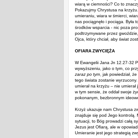
wiarą w ciemności? Co to znacz
Pokazujmy Chrystusa na krzyżu. 
umieraniu, wiara w śmierci, wiara
nas pociągnęło i pociąga. Była 
środków wsparcia - nic poza pro
podtrzymywane przez gwoździe,
Ojca, który chciał, aby świat zo
OFIARA ZWYCIĘŻA
W Ewangelii Jana Jn 12.27-32 
wywyższeniu, jako o tym, co prz
zaraz po tym
, jak powiedział, ż
tego świata zostanie wyrzucony.
umierał na krzyżu – nie umierał 
w tym sensie, że oddał swoje życ
pokonanym, bezbronnym ideowcem
Krzyż ukazuje nam Chrystusa zwyc
znajduje się pod Jego kontrolą. M
sytuacji, to Bóg prowadzi całą 
Jezus jest Ofiarą, ale w opowiad
Umieranie jest jego strategią zw