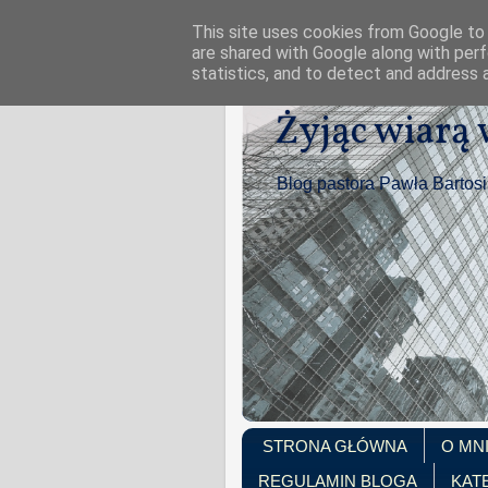
This site uses cookies from Google to d
are shared with Google along with perf
statistics, and to detect and address 
Żyjąc wiarą
Blog pastora Pawła Bartos
STRONA GŁÓWNA
O MN
REGULAMIN BLOGA
KAT