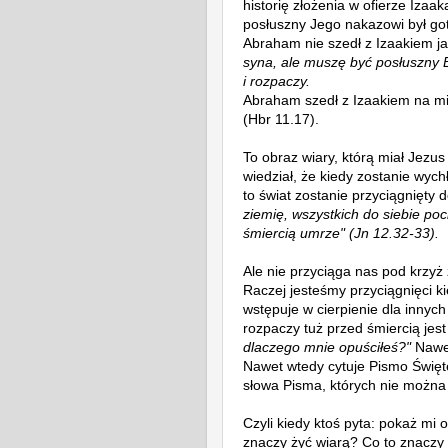
historię złożenia w ofierze Iza
posłuszny Jego nakazowi był got
Abraham nie szedł z Izaakiem j
syna, ale muszę być posłuszny 
i rozpaczy.
Abraham szedł z Izaakiem na mi
(Hbr 11.17).
To obraz wiary, którą miał Jezus
wiedział, że kiedy zostanie wych
to świat zostanie przyciągnięty 
ziemię, wszystkich do siebie poc
śmiercią umrze" (Jn 12.32-33).
Ale nie przyciąga nas pod krzyż
Raczej jesteśmy przyciągnięci k
wstępuje w cierpienie dla innych
rozpaczy tuż przed śmiercią jes
dlaczego mnie opuściłeś?"
Nawet
Nawet wtedy cytuje Pismo Święt
słowa Pisma, których nie możn
Czyli kiedy ktoś pyta: pokaż mi 
znaczy żyć wiarą? Co to znaczy 