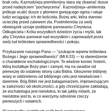
brak celu. Kaznodzieja premilenijny stara się zbawiać dusze
przed nadejściem "pochwycenia". Kaznodzieja–amilenista
próbuje ocalić dusze z płomieni gorejącego ognia i ratuje
ludzi wciągając ich do kościoła, Bożej arki, która stanowi
ucieczkę przed zalewem zła. Postmilenista za swój
obowiązek uznaje poddanie panowaniu Chrystusa
Odkupiciela i Króla wszystkich dziedzin życia i myśli, tak
aby Chrystus panował nad wszystkim i zaprowadził przez
swój lud królestwo sprawiedliwości i pokoju.
Przykazanie naszego Pana — "szukajcie wpierw królestwa
Bożego i Jego sprawiedliwości" (Mt 6:33) — to stwierdzenie
o charakterze eschatologicznym. To właśnie koniec historii,
którą kształtuje Boży plan i zamysł, ma na uwadze od
pierwszej do ostatniej strony cała Biblia. Głoszenie biblijnej
wiary w oddzieleniu od biblijnego celu jest niewłaściwe i
daremne. Bóg Biblii nie jest bałaganiarzem, improwizującym
w zależności od okoliczności, a gdy chrześcijanie zakładają,
że eschatologia jest nieistotna, to tak jakby mówili, że
nieistotne jest to, w co wierzymy odnośnie rzeczy
pierwszych i ostatnich.