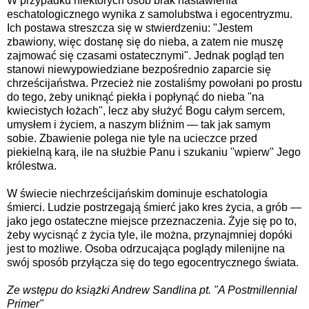
W przypadku niektórych osób brak nastawienia
eschatologicznego wynika z samolubstwa i egocentryzmu.
Ich postawa streszcza się w stwierdzeniu: "Jestem
zbawiony, więc dostanę się do nieba, a zatem nie muszę
zajmować się czasami ostatecznymi". Jednak pogląd ten
stanowi niewypowiedziane bezpośrednio zaparcie się
chrześcijaństwa. Przecież nie zostaliśmy powołani po prostu
do tego, żeby uniknąć piekła i popłynąć do nieba "na
kwiecistych łożach", lecz aby służyć Bogu całym sercem,
umysłem i życiem, a naszym bliźnim — tak jak samym
sobie. Zbawienie polega nie tyle na ucieczce przed
piekielną karą, ile na służbie Panu i szukaniu "wpierw" Jego
królestwa.
W świecie niechrześcijańskim dominuje eschatologia
śmierci. Ludzie postrzegają śmierć jako kres życia, a grób —
jako jego ostateczne miejsce przeznaczenia. Żyje się po to,
żeby wycisnąć z życia tyle, ile można, przynajmniej dopóki
jest to możliwe. Osoba odrzucająca poglądy milenijne na
swój sposób przyłącza się do tego egocentrycznego świata.
Ze wstępu do książki Andrew Sandlina pt. "A Postmillennial
Primer"