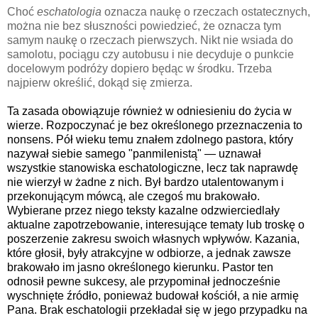
Choć
eschatologia
oznacza naukę o rzeczach ostatecznych,
można nie bez słuszności powiedzieć, że oznacza tym
samym naukę o rzeczach pierwszych. Nikt nie wsiada do
samolotu, pociągu czy autobusu i nie decyduje o punkcie
docelowym podróży dopiero będąc w środku. Trzeba
najpierw określić, dokąd się zmierza.
Ta zasada obowiązuje również w odniesieniu do życia w
wierze. Rozpoczynać je bez określonego przeznaczenia to
nonsens. Pół wieku temu znałem zdolnego pastora, który
nazywał siebie samego "panmilenistą" — uznawał
wszystkie stanowiska eschatologiczne, lecz tak naprawdę
nie wierzył w żadne z nich. Był bardzo utalentowanym i
przekonującym mówcą, ale czegoś mu brakowało.
Wybierane przez niego teksty kazalne odzwierciedlały
aktualne zapotrzebowanie, interesujące tematy lub troskę o
poszerzenie zakresu swoich własnych wpływów. Kazania,
które głosił, były atrakcyjne w odbiorze, a jednak zawsze
brakowało im jasno określonego kierunku. Pastor ten
odnosił pewne sukcesy, ale przypominał jednocześnie
wyschnięte źródło, ponieważ budował kościół, a nie armię
Pana. Brak eschatologii przekładał się w jego przypadku na