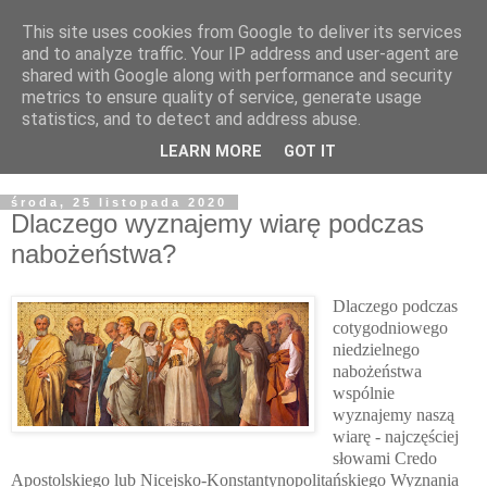
This site uses cookies from Google to deliver its services
Żyjąc wiarą w REALNYM
and to analyze traffic. Your IP address and user-agent are
shared with Google along with performance and security
świecie
metrics to ensure quality of service, generate usage
statistics, and to detect and address abuse.
Blog pastora Pawła Bartosika
LEARN MORE
GOT IT
środa, 25 listopada 2020
Dlaczego wyznajemy wiarę podczas
nabożeństwa?
Dlaczego podczas
cotygodniowego
niedzielnego
nabożeństwa
wspólnie
wyznajemy naszą
wiarę - najczęściej
słowami Credo
Apostolskiego lub Nicejsko-Konstantynopolitańskiego Wyznania