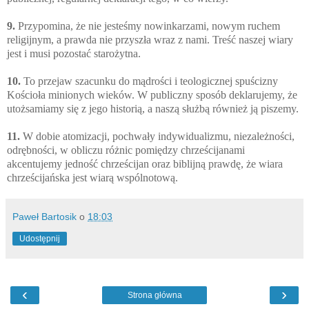
9.
Przypomina, że nie jesteśmy nowinkarzami, nowym ruchem
religijnym, a prawda nie przyszła wraz z nami. Treść naszej wiary
jest i musi pozostać starożytna.
10.
To przejaw szacunku do mądrości i teologicznej spuścizny
Kościoła minionych wieków. W publiczny sposób deklarujemy, że
utożsamiamy się z jego historią, a naszą służbą również ją piszemy.
11.
W dobie atomizacji, pochwały indywidualizmu, niezależności,
odrębności, w obliczu różnic pomiędzy chrześcijanami
akcentujemy jedność chrześcijan oraz biblijną prawdę, że wiara
chrześcijańska jest wiarą wspólnotową.
Paweł Bartosik
o
18:03
Udostępnij
‹
›
Strona główna