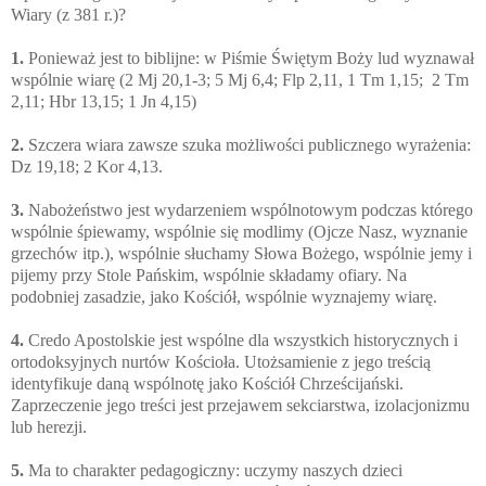
Wiary (z 381 r.)?
1.
Ponieważ jest to biblijne: w Piśmie Świętym Boży lud wyznawał
wspólnie wiarę (2 Mj 20,1-3; 5 Mj 6,4; Flp 2,11, 1 Tm 1,15; 2 Tm
2,11; Hbr 13,15; 1 Jn 4,15)
2.
Szczera wiara zawsze szuka możliwości publicznego wyrażenia:
Dz 19,18; 2 Kor 4,13.
3.
Nabożeństwo jest wydarzeniem wspólnotowym podczas którego
wspólnie śpiewamy, wspólnie się modlimy (Ojcze Nasz, wyznanie
grzechów itp.), wspólnie słuchamy Słowa Bożego, wspólnie jemy i
pijemy przy Stole Pańskim, wspólnie składamy ofiary. Na
podobniej zasadzie, jako Kościół, wspólnie wyznajemy wiarę.
4.
Credo Apostolskie jest wspólne dla wszystkich historycznych i
ortodoksyjnych nurtów Kościoła. Utożsamienie z jego treścią
identyfikuje daną wspólnotę jako Kościół Chrześcijański.
Zaprzeczenie jego treści jest przejawem sekciarstwa, izolacjonizmu
lub herezji.
5.
Ma to charakter pedagogiczny: uczymy naszych dzieci