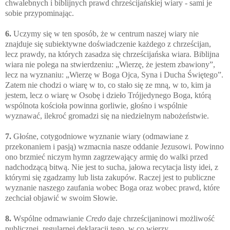
chwalebnych i biblijnych prawd chrześcijańskiej wiary - sami je
sobie przypominając.
6.
Uczymy się w ten sposób, że w centrum naszej wiary nie
znajduje się subiektywne doświadczenie każdego z chrześcijan,
lecz prawdy, na których zasadza się chrześcijańska wiara. Biblijna
wiara nie polega na stwierdzeniu: „Wierzę, że jestem zbawiony”,
lecz na wyznaniu: „Wierzę w Boga Ojca, Syna i Ducha Świętego”.
Zatem nie chodzi o wiarę w to, co stało się ze mną, w to, kim ja
jestem, lecz o wiarę w Osobę i dzieło Trójjedynego Boga, którą
wspólnota kościoła powinna gorliwie, głośno i wspólnie
wyznawać, ilekroć gromadzi się na niedzielnym nabożeństwie.
7.
Głośne, cotygodniowe wyznanie wiary (odmawiane z
przekonaniem i pasją) wzmacnia nasze oddanie Jezusowi. Powinno
ono brzmieć
niczym hymn zagrzewający armię do walki przed
nadchodzącą bitwą. Nie jest to sucha, jałowa recytacja listy idei, z
którymi się zgadzamy lub lista zakupów. Raczej jest to publiczne
wyznanie naszego zaufania wobec Boga oraz wobec prawd, które
zechciał objawić w swoim Słowie.
8.
Wspólne odmawianie
Credo
daje chrześcijaninowi możliwość
publicznej, regularnej deklaracji tego, w co wierzy.