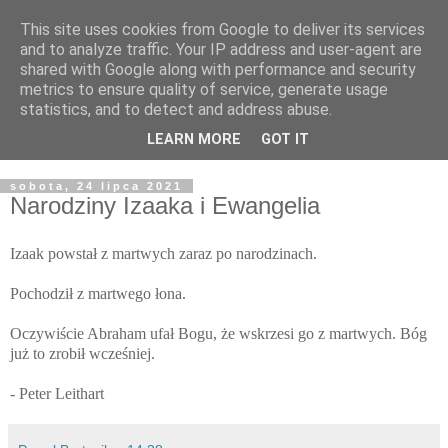
This site uses cookies from Google to deliver its services
Żyjąc wiarą w REALNYM
and to analyze traffic. Your IP address and user-agent are
shared with Google along with performance and security
świecie
metrics to ensure quality of service, generate usage
statistics, and to detect and address abuse.
Blog pastora Pawła Bartosika
LEARN MORE
GOT IT
sobota, 24 lipca 2021
Narodziny Izaaka i Ewangelia
Izaak powstał z martwych zaraz po narodzinach.
Pochodził z martwego łona.
Oczywiście Abraham ufał Bogu, że wskrzesi go z martwych. Bóg
już to zrobił wcześniej.
- Peter Leithart