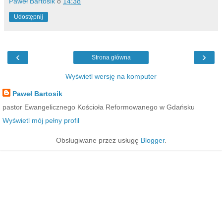
Paweł Bartosik
o
14:38
Udostępnij
‹
›
Strona główna
Wyświetl wersję na komputer
Paweł Bartosik
pastor Ewangelicznego Kościoła Reformowanego w Gdańsku
Wyświetl mój pełny profil
Obsługiwane przez usługę
Blogger
.